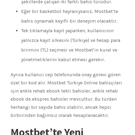
şekillerde çalışan iki farklı bahis türüdür.
Eğer bir basketbol hayranıysanız, Mostbet’te
bahis oynamak keyifli bir deneyim olacaktır.
Tek tıklamayla kayıt yaparken, kullanıcının
yalnızca kayıt ülkesini (Türkiye) ve hesap para
birimini (TL) seçmesi ve Mostbet’in kural ve
yönetmeliklerini kabul etmesi gerekir.
Ayrıca kullanıcı cep telefonunda onay görevi gören
özel bir kod alır. Mostbet Türkiye Online bahisçileri
için ankle rehab ebook tekli bahisler, ankle rehab
ebook de ekspres bahisler mevcuttur. Bu türden
herhangi bir sayıda bahis olabilir, ancak hepsi
birbirinden bağımsız olarak hesaplanacaktır.
Mostbet’te Yeni