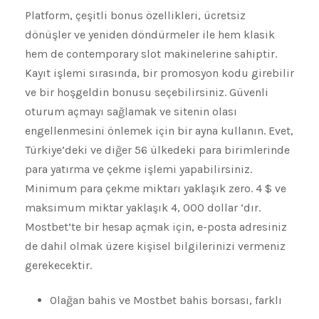
Platform, çeşitli bonus özellikleri, ücretsiz
dönüşler ve yeniden döndürmeler ile hem klasik
hem de contemporary slot makinelerine sahiptir.
Kayıt işlemi sırasında, bir promosyon kodu girebilir
ve bir hoşgeldin bonusu seçebilirsiniz. Güvenli
oturum açmayı sağlamak ve sitenin olası
engellenmesini önlemek için bir ayna kullanın. Evet,
Türkiye’deki ve diğer 56 ülkedeki para birimlerinde
para yatırma ve çekme işlemi yapabilirsiniz.
Minimum para çekme miktarı yaklaşık zero. 4 $ ve
maksimum miktar yaklaşık 4, 000 dollar ‘dır.
Mostbet’te bir hesap açmak için, e-posta adresiniz
de dahil olmak üzere kişisel bilgilerinizi vermeniz
gerekecektir.
Olağan bahis ve Mostbet bahis borsası, farklı