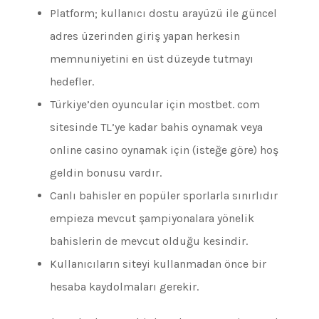
Platform; kullanıcı dostu arayüzü ile güncel
adres üzerinden giriş yapan herkesin
memnuniyetini en üst düzeyde tutmayı
hedefler.
Türkiye’den oyuncular için mostbet. com
sitesinde TL’ye kadar bahis oynamak veya
online casino oynamak için (isteğe göre) hoş
geldin bonusu vardır.
Canlı bahisler en popüler sporlarla sınırlıdır
empieza mevcut şampiyonalara yönelik
bahislerin de mevcut olduğu kesindir.
Kullanıcıların siteyi kullanmadan önce bir
hesaba kaydolmaları gerekir.