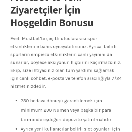
Ziyaretçiler İçin
Hoşgeldin Bonusu
Evet, Mostbet’te çeşitli uluslararası spor
etkinliklerine bahis oynayabilirsiniz. Ayrıca, belirli
sporların empieza etkinliklerin canlı yayınını da
sunarlar, böylece aksiyonun hiçbirini kaçırmazsınız.
Ekip, size ihtiyacınız olan tüm yardımı sağlamak
için canlı sohbet, e-posta ve telefon aracılığıyla 7/24
hizmetinizdedir.
250 bedava dönüşü garantilemek için
minimum 230 Numen veya başka bir para
biriminde eşdeğeri depozito yatırılmalıdır.
Ayrıca yeni kullanıcılar belirli slot oyunları için