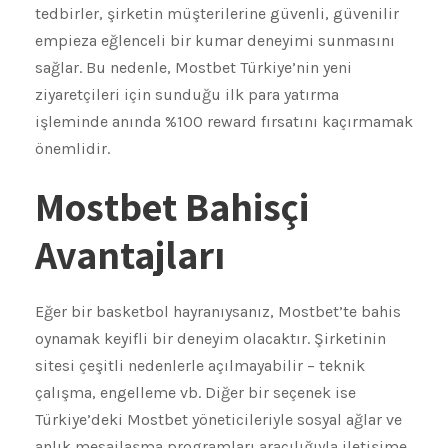
tedbirler, şirketin müşterilerine güvenli, güvenilir
empieza eğlenceli bir kumar deneyimi sunmasını
sağlar. Bu nedenle, Mostbet Türkiye’nin yeni
ziyaretçileri için sunduğu ilk para yatırma
işleminde anında %100 reward fırsatını kaçırmamak
önemlidir.
Mostbet Bahisçi
Avantajları
Eğer bir basketbol hayranıysanız, Mostbet’te bahis
oynamak keyifli bir deneyim olacaktır. Şirketinin
sitesi çeşitli nedenlerle açılmayabilir – teknik
çalışma, engelleme vb. Diğer bir seçenek ise
Türkiye’deki Mostbet yöneticileriyle sosyal ağlar ve
anlık mesajlaşma programları aracılığıyla iletişime