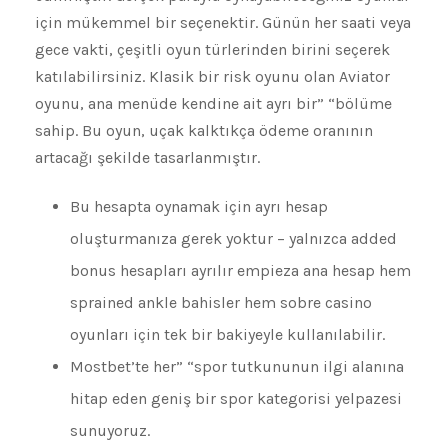
için mükemmel bir seçenektir. Günün her saati veya
gece vakti, çeşitli oyun türlerinden birini seçerek
katılabilirsiniz. Klasik bir risk oyunu olan Aviator
oyunu, ana menüde kendine ait ayrı bir” “bölüme
sahip. Bu oyun, uçak kalktıkça ödeme oranının
artacağı şekilde tasarlanmıştır.
Bu hesapta oynamak için ayrı hesap
oluşturmanıza gerek yoktur – yalnızca added
bonus hesapları ayrılır empieza ana hesap hem
sprained ankle bahisler hem sobre casino
oyunları için tek bir bakiyeyle kullanılabilir.
Mostbet’te her” “spor tutkununun ilgi alanına
hitap eden geniş bir spor kategorisi yelpazesi
sunuyoruz.