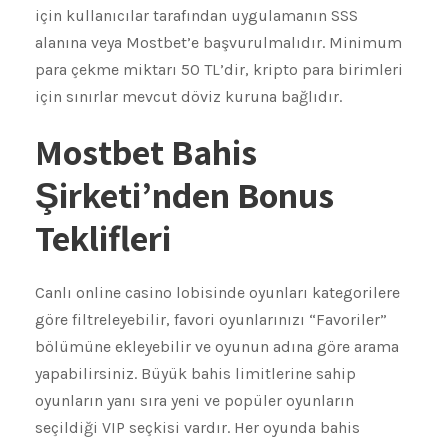
için kullanıcılar tarafından uygulamanın SSS
alanına veya Mostbet’e başvurulmalıdır. Minimum
para çekme miktarı 50 TL’dir, kripto para birimleri
için sınırlar mevcut döviz kuruna bağlıdır.
Mostbet Bahis
Şirketi’nden Bonus
Teklifleri
Canlı online casino lobisinde oyunları kategorilere
göre filtreleyebilir, favori oyunlarınızı “Favoriler”
bölümüne ekleyebilir ve oyunun adına göre arama
yapabilirsiniz. Büyük bahis limitlerine sahip
oyunların yanı sıra yeni ve popüler oyunların
seçildiği VIP seçkisi vardır. Her oyunda bahis