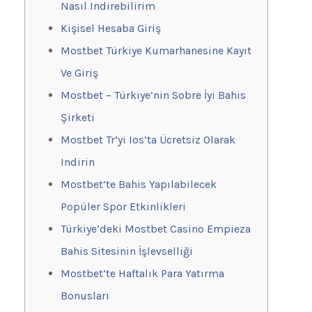
Nasıl Indirebilirim
Kişisel Hesaba Giriş
Mostbet Türkiye Kumarhanesine Kayıt
Ve Giriş
Mostbet – Türkiye’nin Sobre İyi Bahis
Şirketi
Mostbet Tr’yi Ios’ta Ücretsiz Olarak
Indirin
Mostbet’te Bahis Yapılabilecek
Popüler Spor Etkinlikleri
Türkiye’deki Mostbet Casino Empieza
Bahis Sitesinin İşlevselliği
Mostbet’te Haftalık Para Yatırma
Bonusları