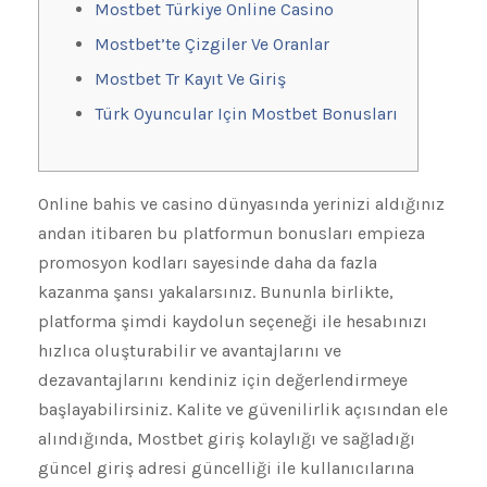
Mostbet Türkiye Online Casino
Mostbet’te Çizgiler Ve Oranlar
Mostbet Tr Kayıt Ve Giriş
Türk Oyuncular Için Mostbet Bonusları
Online bahis ve casino dünyasında yerinizi aldığınız
andan itibaren bu platformun bonusları empieza
promosyon kodları sayesinde daha da fazla
kazanma şansı yakalarsınız. Bununla birlikte,
platforma şimdi kaydolun seçeneği ile hesabınızı
hızlıca oluşturabilir ve avantajlarını ve
dezavantajlarını kendiniz için değerlendirmeye
başlayabilirsiniz. Kalite ve güvenilirlik açısından ele
alındığında, Mostbet giriş kolaylığı ve sağladığı
güncel giriş adresi güncelliği ile kullanıcılarına