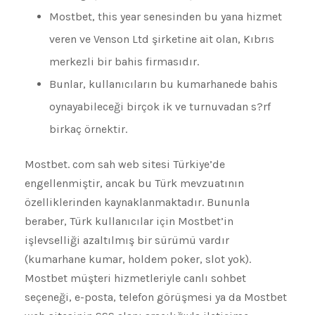
Mostbet, this year senesinden bu yana hizmet
veren ve Venson Ltd şirketine ait olan, Kıbrıs
merkezli bir bahis firmasıdır.
Bunlar, kullanıcıların bu kumarhanede bahis
oynayabileceği birçok ik ve turnuvadan s?rf
birkaç örnektir.
Mostbet. com sah web sitesi Türkiye’de
engellenmiştir, ancak bu Türk mevzuatının
özelliklerinden kaynaklanmaktadır. Bununla
beraber, Türk kullanıcılar için Mostbet’in
işlevselliği azaltılmış bir sürümü vardır
(kumarhane kumar, holdem poker, slot yok).
Mostbet müşteri hizmetleriyle canlı sohbet
seçeneği, e-posta, telefon görüşmesi ya da Mostbet