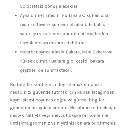
50 ücretsiz dönüş alacaklar.
Ayna bir net sitesini kullanarak, kullanıcılar
resmi siteye erişemiyor olsalar bile bahis
yapmaya ve sitenin sunduğu hizmetlerden
faydalanmaya devam edebilirler.
Mostbet ayrıca Klasik Bakara, Mini Bakara ve
Yüksek Limitli Bakara gibi çeşitli bakara
çeşitleri de sunmaktadır.
Bu bilgiler kimliğinizi doğrulamak empieza
hesabınızı güvende tutmak için kullanılacağından,
kayıt işlemi boyunca doğru ve güncel bilgileri
göndermeniz çok önemlidir. Hesabınızı silmek için
destek hattıyla veya mevcut başka bir yöntemle
iletişime geçmeniz ve niyetinizi onlara bildirmeniz