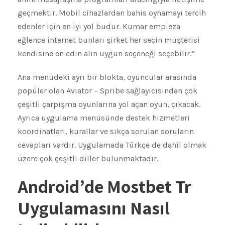
geçmektir. Mobil cihazlardan bahis oynamayı tercih
edenler için en iyi yol budur. Kumar empieza
eğlence internet bunları şirket her seçin müşterisi
kendisine en edin alın uygun seçeneği seçebilir.”
Ana menüdeki ayrı bir blokta, oyuncular arasında
popüler olan Aviator – Spribe sağlayıcısından çok
çeşitli çarpışma oyunlarına yol açan oyun, çıkacak.
Ayrıca uygulama menüsünde destek hizmetleri
koordinatları, kurallar ve sıkça sorulan soruların
cevapları vardır. Uygulamada Türkçe de dahil olmak
üzere çok çeşitli diller bulunmaktadır.
Android’de Mostbet Tr
Uygulamasını Nasıl