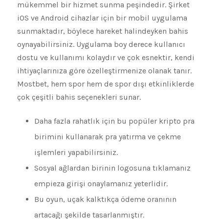
mükemmel bir hizmet sunma peşindedir. Şirket
iOS ve Android cihazlar için bir mobil uygulama
sunmaktadır, böylece hareket halindeyken bahis
oynayabilirsiniz. Uygulama boy derece kullanıcı
dostu ve kullanımı kolaydır ve çok esnektir, kendi
ihtiyaçlarınıza göre özelleştirmenize olanak tanır.
Mostbet, hem spor hem de spor dışı etkinliklerde
çok çeşitli bahis seçenekleri sunar.
Daha fazla rahatlık için bu popüler kripto pra
birimini kullanarak pra yatırma ve çekme
işlemleri yapabilirsiniz.
Sosyal ağlardan birinin logosuna tıklamanız
empieza girişi onaylamanız yeterlidir.
Bu oyun, uçak kalktıkça ödeme oranının
artacağı şekilde tasarlanmıştır.