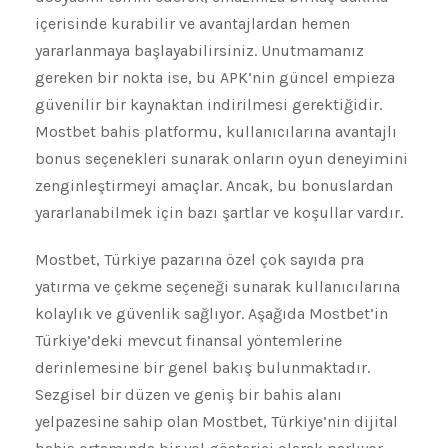
içerisinde kurabilir ve avantajlardan hemen
yararlanmaya başlayabilirsiniz. Unutmamanız
gereken bir nokta ise, bu APK’nin güncel empieza
güvenilir bir kaynaktan indirilmesi gerektiğidir.
Mostbet bahis platformu, kullanıcılarına avantajlı
bonus seçenekleri sunarak onların oyun deneyimini
zenginleştirmeyi amaçlar. Ancak, bu bonuslardan
yararlanabilmek için bazı şartlar ve koşullar vardır.
Mostbet, Türkiye pazarına özel çok sayıda pra
yatırma ve çekme seçeneği sunarak kullanıcılarına
kolaylık ve güvenlik sağlıyor. Aşağıda Mostbet’in
Türkiye’deki mevcut finansal yöntemlerine
derinlemesine bir genel bakış bulunmaktadır.
Sezgisel bir düzen ve geniş bir bahis alanı
yelpazesine sahip olan Mostbet, Türkiye’nin dijital