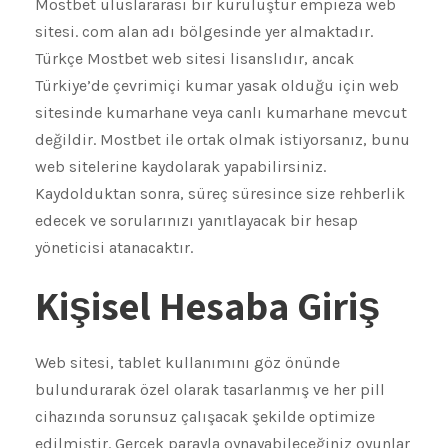
Mostbet uluslararası bir kuruluştur empieza web
sitesi. com alan adı bölgesinde yer almaktadır.
Türkçe Mostbet web sitesi lisanslıdır, ancak
Türkiye’de çevrimiçi kumar yasak olduğu için web
sitesinde kumarhane veya canlı kumarhane mevcut
değildir. Mostbet ile ortak olmak istiyorsanız, bunu
web sitelerine kaydolarak yapabilirsiniz.
Kaydolduktan sonra, süreç süresince size rehberlik
edecek ve sorularınızı yanıtlayacak bir hesap
yöneticisi atanacaktır.
Kişisel Hesaba Giriş
Web sitesi, tablet kullanımını göz önünde
bulundurarak özel olarak tasarlanmış ve her pill
cihazında sorunsuz çalışacak şekilde optimize
edilmiştir. Gerçek parayla oynayabileceğiniz oyunlar