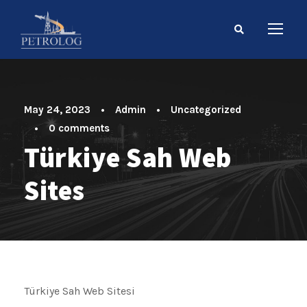
May 24, 2023
•
Admin
•
Uncategorized
•
0 comments
Türkiye Sah Web
Sites
Türkiye Sah Web Sitesi