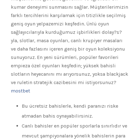
kumar deneyimi sunmasını sağlar. Müşterilerimizin
farklı tercihlerini karşılamak için titizlikle seçilmiş
geniş oyun yelpazemizi keşfedin. Ünlü oyun
sağlayıcılarıyla kurduğumuz işbirlikleri dolay?s?
yla, slotlar, masa oyunları, canlı krupiyer masaları
ve daha fazlasını içeren geniş bir oyun koleksiyonu
sunuyoruz. En yeni sürümleri, popüler favorileri
empieza özel oyunları keşfedin; yüksek bahisli
slotların heyecanını mı arıyorsunuz, yoksa blackjack
ve ruletin stratejik cazibesini mi istiyorsunuz?
mostbet
Bu ücretsiz bahislerle, kendi paranızı riske
atmadan bahis oynayabilirsiniz.
Canlı bahisler en popüler sporlarla sınırlıdır ve
mevcut şampiyonalara yönelik bahislerin para