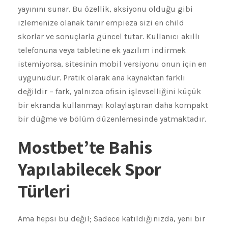
yayınını sunar. Bu özellik, aksiyonu olduğu gibi
izlemenize olanak tanır empieza sizi en child
skorlar ve sonuçlarla güncel tutar. Kullanıcı akıllı
telefonuna veya tabletine ek yazılım indirmek
istemiyorsa, sitesinin mobil versiyonu onun için en
uygunudur. Pratik olarak ana kaynaktan farklı
değildir – fark, yalnızca ofisin işlevselliğini küçük
bir ekranda kullanmayı kolaylaştıran daha kompakt
bir düğme ve bölüm düzenlemesinde yatmaktadır.
Mostbet’te Bahis
Yapılabilecek Spor
Türleri
Ama hepsi bu değil; Sadece katıldığınızda, yeni bir