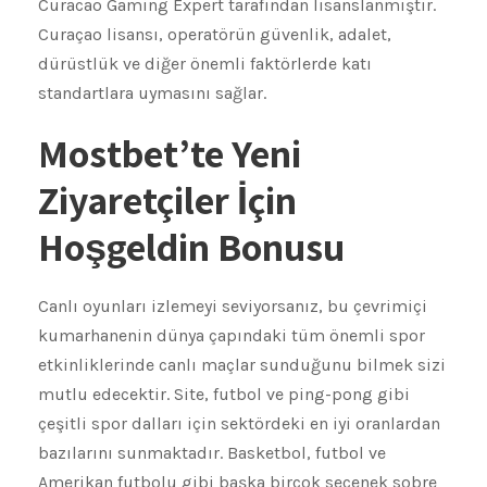
Curacao Gaming Expert tarafından lisanslanmıştır.
Curaçao lisansı, operatörün güvenlik, adalet,
dürüstlük ve diğer önemli faktörlerde katı
standartlara uymasını sağlar.
Mostbet’te Yeni
Ziyaretçiler İçin
Hoşgeldin Bonusu
Canlı oyunları izlemeyi seviyorsanız, bu çevrimiçi
kumarhanenin dünya çapındaki tüm önemli spor
etkinliklerinde canlı maçlar sunduğunu bilmek sizi
mutlu edecektir. Site, futbol ve ping-pong gibi
çeşitli spor dalları için sektördeki en iyi oranlardan
bazılarını sunmaktadır. Basketbol, ​​futbol ve
Amerikan futbolu gibi başka birçok seçenek sobre