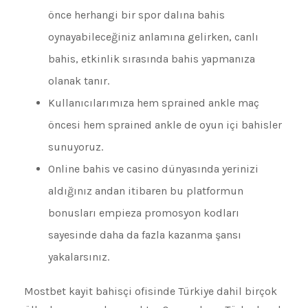
önce herhangi bir spor dalına bahis
oynayabileceğiniz anlamına gelirken, canlı
bahis, etkinlik sırasında bahis yapmanıza
olanak tanır.
Kullanıcılarımıza hem sprained ankle maç
öncesi hem sprained ankle de oyun içi bahisler
sunuyoruz.
Online bahis ve casino dünyasında yerinizi
aldığınız andan itibaren bu platformun
bonusları empieza promosyon kodları
sayesinde daha da fazla kazanma şansı
yakalarsınız.
Mostbet kayit bahisçi ofisinde Türkiye dahil birçok