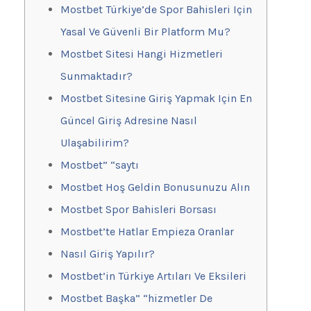
Mostbet Türkiye’de Spor Bahisleri Için
Yasal Ve Güvenli Bir Platform Mu?
Mostbet Sitesi Hangi Hizmetleri
Sunmaktadır?
Mostbet Sitesine Giriş Yapmak Için En
Güncel Giriş Adresine Nasıl
Ulaşabilirim?
Mostbet” “saytı
Mostbet Hoş Geldin Bonusunuzu Alın
Mostbet Spor Bahisleri Borsası
Mostbet’te Hatlar Empieza Oranlar
Nasıl Giriş Yapılır?
Mostbet’in Türkiye Artıları Ve Eksileri
Mostbet Başka” “hizmetler De