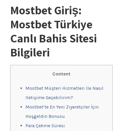
Mostbet Giriş:
Mostbet Türkiye
Canlı Bahis Sitesi
Bilgileri
Content
Mostbet Müşteri Hizmetleri Ile Nasıl
Iletişime Geçebilirim?
Mostbet’te En Yeni Ziyaretçiler İçin
Hoşgeldin Bonusu
Para Çekme Süresi