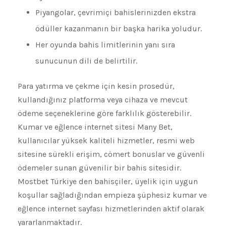
Piyangolar, çevrimiçi bahislerinizden ekstra
ödüller kazanmanın bir başka harika yoludur.
Her oyunda bahis limitlerinin yanı sıra
sunucunun dili de belirtilir.
Para yatırma ve çekme için kesin prosedür,
kullandığınız platforma veya cihaza ve mevcut
ödeme seçeneklerine göre farklılık gösterebilir.
Kumar ve eğlence internet sitesi Many Bet,
kullanıcılar yüksek kaliteli hizmetler, resmi web
sitesine sürekli erişim, cömert bonuslar ve güvenli
ödemeler sunan güvenilir bir bahis sitesidir.
Mostbet Türkiye den bahisçiler, üyelik için uygun
koşullar sağladığından empieza şüphesiz kumar ve
eğlence internet sayfası hizmetlerinden aktif olarak
yararlanmaktadır.