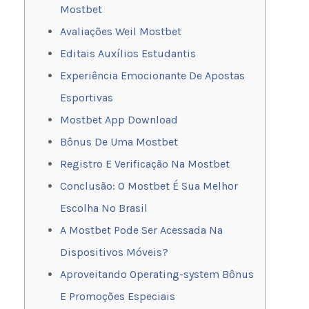
Mostbet
Avaliações Weil Mostbet
Editais Auxílios Estudantis
Experiência Emocionante De Apostas
Esportivas
Mostbet App Download
Bônus De Uma Mostbet
Registro E Verificação Na Mostbet
Conclusão: O Mostbet É Sua Melhor
Escolha No Brasil
A Mostbet Pode Ser Acessada Na
Dispositivos Móveis?
Aproveitando Operating-system Bônus
E Promoções Especiais