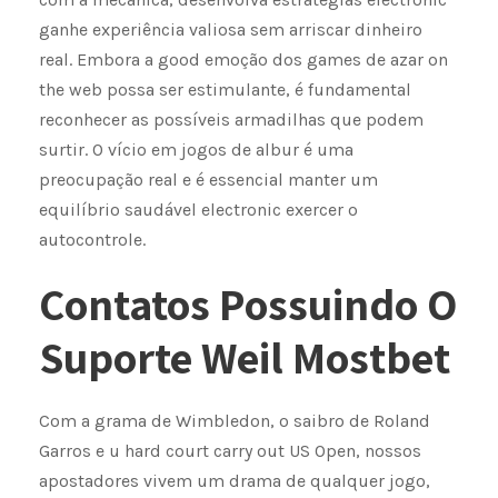
ganhe experiência valiosa sem arriscar dinheiro
real. Embora a good emoção dos games de azar on
the web possa ser estimulante, é fundamental
reconhecer as possíveis armadilhas que podem
surtir. O vício em jogos de albur é uma
preocupação real e é essencial manter um
equilíbrio saudável electronic exercer o
autocontrole.
Contatos Possuindo O
Suporte Weil Mostbet
Com a grama de Wimbledon, o saibro de Roland
Garros e u hard court carry out US Open, nossos
apostadores vivem um drama de qualquer jogo,