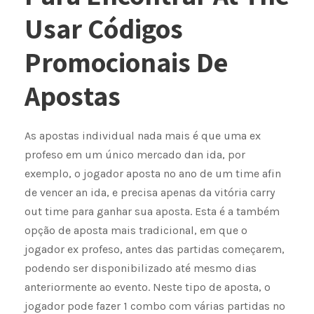
Usar Códigos
Promocionais De
Apostas
As apostas individual nada mais é que uma ex
profeso em um único mercado dan ida, por
exemplo, o jogador aposta no ano de um time afin
de vencer an ida, e precisa apenas da vitória carry
out time para ganhar sua aposta. Esta é a também
opção de aposta mais tradicional, em que o
jogador ex profeso, antes das partidas começarem,
podendo ser disponibilizado até mesmo dias
anteriormente ao evento. Neste tipo de aposta, o
jogador pode fazer 1 combo com várias partidas no