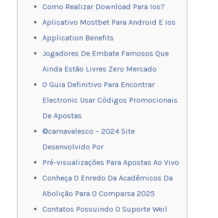
Como Realizar Download Para Ios?
Aplicativo Mostbet Para Android E Ios
Application Benefits
Jogadores De Embate Famosos Que
Ainda Estão Livres Zero Mercado
O Guia Definitivo Para Encontrar
Electronic Usar Códigos Promocionais
De Apostas
©carnavalesco – 2024 Site
Desenvolvido Por
Pré-visualizações Para Apostas Ao Vivo
Conheça O Enredo Da Acadêmicos Da
Abolição Para O Comparsa 2025
Contatos Possuindo O Suporte Weil