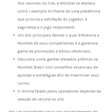
dos cassinos on-line, a Mostbet ze destaca
como 1 exemplo brilhante de uma plataforma
que prioriza a satisfação do jogador, a
segurança e o jogo responsável.
Um dos principais fatores o qual diferencia a
Mostbet de seus competidores é a generosa
gama de promoções e bônus oferecidos.
Descubra como ganhar elevados prêmios na
Mostbet Brasil com conselhos essenciais de
apostas e estratégias afin de maximizar seus
lucros.
O idioma falado pelos operadores depende da
seleção de idioma no site.
Em um importante passo pro aprimoramento do