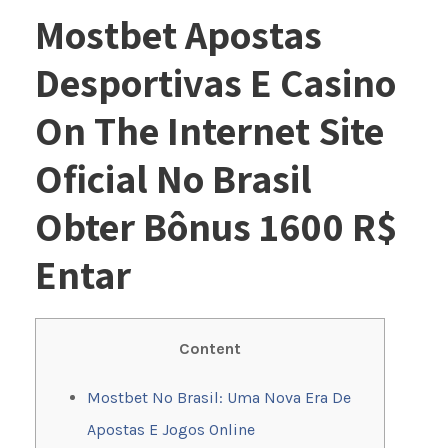
Mostbet Apostas
Desportivas E Casino
On The Internet Site
Oficial No Brasil
Obter Bônus 1600 R$
Entar
Content
Mostbet No Brasil: Uma Nova Era De
Apostas E Jogos Online