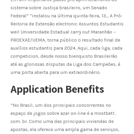
sistema sobre Justiça brasileiro, um Senado
Federal” “instalou na última quinta-feira, 13… A Pró-
Reitoria de Extensão electronic Assuntos Estudantis
weil Universidade Estadual carry out Maranhão –
PROEXAE/UEMA, torna público o resultado final de
auxílios estudantis para 2024. Aqui, cada liga, cada
competicion, desde nosso bienquisto Brasileirão
até as gloriosas disputas da Liga dos Campeões, é
uma porta aberta para um extraordinário.
Application Benefits
“No Brasil, um dos principais concorrentes no
espaço de jogos sobre azar on-line é a mostbet1.
com. br. Como uma das principais viviendas de
apostas, ela oferece uma ampla gama de serviços,