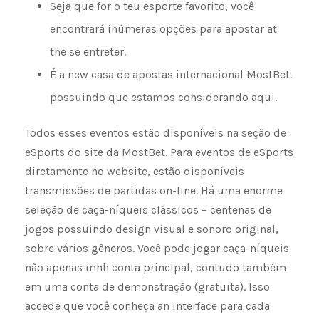
Seja que for o teu esporte favorito, você
encontrará inúmeras opções para apostar at
the se entreter.
É a new casa de apostas internacional MostBet.
possuindo que estamos considerando aqui.
Todos esses eventos estão disponíveis na seção de
eSports do site da MostBet. Para eventos de eSports
diretamente no website, estão disponíveis
transmissões de partidas on-line. Há uma enorme
seleção de caça-níqueis clássicos – centenas de
jogos possuindo design visual e sonoro original,
sobre vários gêneros. Você pode jogar caça-níqueis
não apenas mhh conta principal, contudo também
em uma conta de demonstração (gratuita). Isso
accede que você conheça an interface para cada