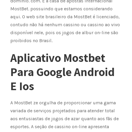
domínio. com. É a casa de apostas internacional
MostBet. possuindo que estamos considerando
aqui. O web site brasileiro da MostBet é licenciado,
contudo não há nenhum cassino ou cassino ao vivo
disponível nele, pois os jogos de albur on-line são
proibidos no Brasil.
Aplicativo Mostbet
Para Google Android
E Ios
A MostBet ze orgulha de proporcionar uma gama
variada de serviços projetados para atender total
aos entusiastas de jogos de azar quanto aos fãs de
esportes. A seção de cassino on-line apresenta