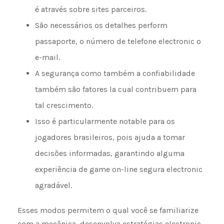
é através sobre sites parceiros.
São necessários os detalhes perform
passaporte, o número de telefone electronic o
e-mail.
A segurança como também a confiabilidade
também são fatores la cual contribuem para
tal crescimento.
Isso é particularmente notable para os
jogadores brasileiros, pois ajuda a tomar
decisões informadas, garantindo alguma
experiência de game on-line segura electronic
agradável.
Esses modos permitem o qual você se familiarize
com a mecânica, desenvolva estratégias electronic