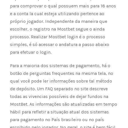
para comprovar o qual possuem mais para 18 anos
e a conta la cual esteja utilizando pertence ao
próprio jogador. Independente da maneira que
escolher, o registro na Mostbet segue o ainda
processo. Realizar Mostbet login é o processo
simples, é só acessar o andatura a passo abaixo
para efetuar o login.
Para a maioria dos sistemas de pagamento, há o
botão de perguntas frequentes na mesma tela, no
qual você pode ler informações sobre tal método
de depósito. Um FAQ separado no site descreve
todas as vivencias possíveis de dejar fundos na
MostBet. As informações são atualizadas em tempo
hábil para refletir a situação atual dos sistemas
para pagamento no País brasileiro ou no país
escolhido pelo jogador. No geral, o site é bem fácil