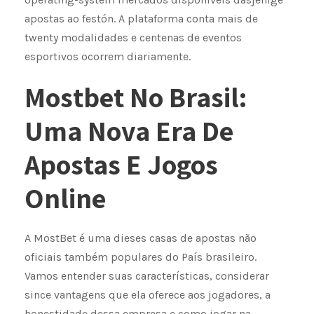
apostas ao festón. A plataforma conta mais de
twenty modalidades e centenas de eventos
esportivos ocorrem diariamente.
Mostbet No Brasil:
Uma Nova Era De
Apostas E Jogos
Online
A MostBet é uma dieses casas de apostas não
oficiais também populares do País brasileiro.
Vamos entender suas características, considerar
since vantagens que ela oferece aos jogadores, a
honestidade dessa empresa e como jogar na