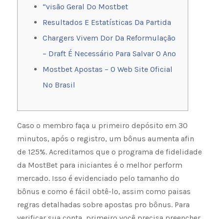
“visão Geral Do Mostbet
Resultados E Estatísticas Da Partida
Chargers Vivem Dor Da Reformulação
– Draft É Necessário Para Salvar O Ano
Mostbet Apostas – O Web Site Oficial
No Brasil
Caso o membro faça u primeiro depósito em 30
minutos, após o registro, um bônus aumenta afin
de 125%. Acreditamos que o programa de fidelidade
da MostBet para iniciantes é o melhor perform
mercado. Isso é evidenciado pelo tamanho do
bônus e como é fácil obtê-lo, assim como paisas
regras detalhadas sobre apostas pro bônus. Para
verificar sua conta, primeiro você precisa preencher