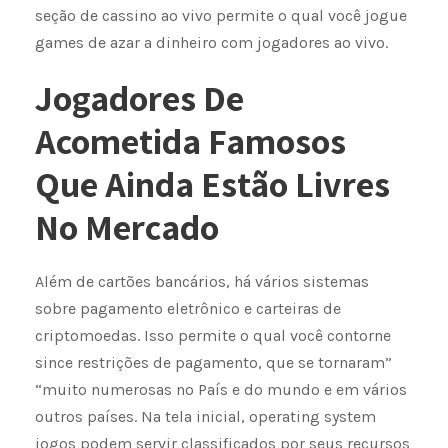
seção de cassino ao vivo permite o qual você jogue
games de azar a dinheiro com jogadores ao vivo.
Jogadores De
Acometida Famosos
Que Ainda Estão Livres
No Mercado
Além de cartões bancários, há vários sistemas
sobre pagamento eletrônico e carteiras de
criptomoedas. Isso permite o qual você contorne
since restrições de pagamento, que se tornaram”
“muito numerosas no País e do mundo e em vários
outros países. Na tela inicial, operating system
jogos podem servir classificados por seus recursos