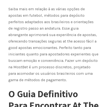
Saiba mais em relação à as várias opções de
apostas em futebol, métodos para depósito
perfeitos adaptados aos brasileiros e orientações
de registro passo an andatura. Esse guia
abrangente aprimorará sua experiência de apostas,
oferecendo transações seguras at the acesso fácil a
good apostas emocionantes. Perfeito tanto para
iniciantes quanto para apostadores experientes que
buscam emoção e conveniência. Fazer um depósito
na MostBet é um processo discretos, projetado
para acomodar os usuários brasileiros com uma
gama de métodos de pagamento.
O Guia Definitivo
Para Encontrar At The