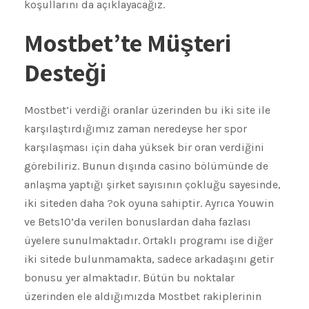
koşullarını da açıklayacağız.
Mostbet’te Müşteri
Desteği
Mostbet’i verdiği oranlar üzerinden bu iki site ile
karşılaştırdığımız zaman neredeyse her spor
karşılaşması için daha yüksek bir oran verdiğini
görebiliriz. Bunun dışında casino bölümünde de
anlaşma yaptığı şirket sayısının çokluğu sayesinde,
iki siteden daha ?ok oyuna sahiptir. Ayrıca Youwin
ve Bets10’da verilen bonuslardan daha fazlası
üyelere sunulmaktadır. Ortaklı programı ise diğer
iki sitede bulunmamakta, sadece arkadaşını getir
bonusu yer almaktadır. Bütün bu noktalar
üzerinden ele aldığımızda Mostbet rakiplerinin