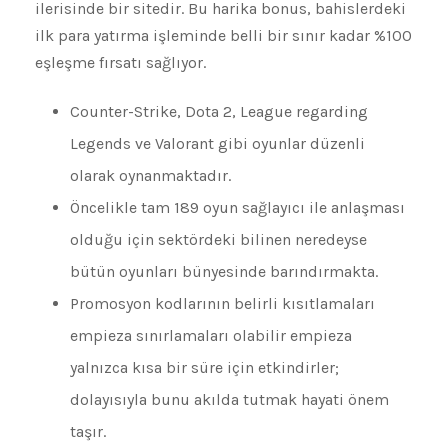
ilerisinde bir sitedir. Bu harika bonus, bahislerdeki
ilk para yatırma işleminde belli bir sınır kadar %100
eşleşme fırsatı sağlıyor.
Counter-Strike, Dota 2, League regarding
Legends ve Valorant gibi oyunlar düzenli
olarak oynanmaktadır.
Öncelikle tam 189 oyun sağlayıcı ile anlaşması
olduğu için sektördeki bilinen neredeyse
bütün oyunları bünyesinde barındırmakta.
Promosyon kodlarının belirli kısıtlamaları
empieza sınırlamaları olabilir empieza
yalnızca kısa bir süre için etkindirler;
dolayısıyla bunu akılda tutmak hayati önem
taşır.