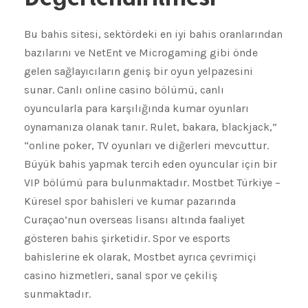
Bu bahis sitesi, sektördeki en iyi bahis oranlarından
bazılarını ve NetEnt ve Microgaming gibi önde
gelen sağlayıcıların geniş bir oyun yelpazesini
sunar. Canlı online casino bölümü, canlı
oyuncularla para karşılığında kumar oyunları
oynamanıza olanak tanır. Rulet, bakara, blackjack,”
“online poker, TV oyunları ve diğerleri mevcuttur.
Büyük bahis yapmak tercih eden oyuncular için bir
VIP bölümü para bulunmaktadır. Mostbet Türkiye –
Küresel spor bahisleri ve kumar pazarında
Curaçao’nun overseas lisansı altında faaliyet
gösteren bahis şirketidir. Spor ve esports
bahislerine ek olarak, Mostbet ayrıca çevrimiçi
casino hizmetleri, sanal spor ve çekiliş
sunmaktadır.