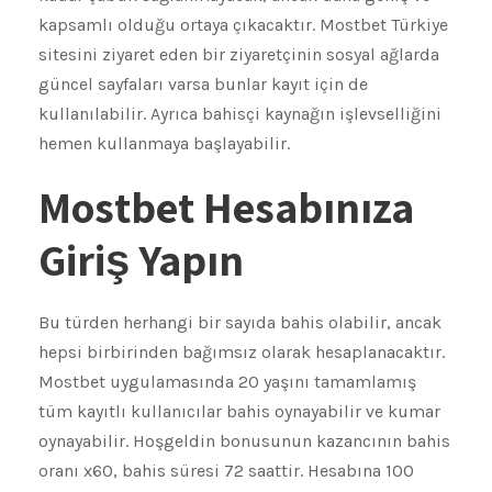
kapsamlı olduğu ortaya çıkacaktır. Mostbet Türkiye
sitesini ziyaret eden bir ziyaretçinin sosyal ağlarda
güncel sayfaları varsa bunlar kayıt için de
kullanılabilir. Ayrıca bahisçi kaynağın işlevselliğini
hemen kullanmaya başlayabilir.
Mostbet Hesabınıza
Giriş Yapın
Bu türden herhangi bir sayıda bahis olabilir, ancak
hepsi birbirinden bağımsız olarak hesaplanacaktır.
Mostbet uygulamasında 20 yaşını tamamlamış
tüm kayıtlı kullanıcılar bahis oynayabilir ve kumar
oynayabilir. Hoşgeldin bonusunun kazancının bahis
oranı x60, bahis süresi 72 saattir. Hesabına 100