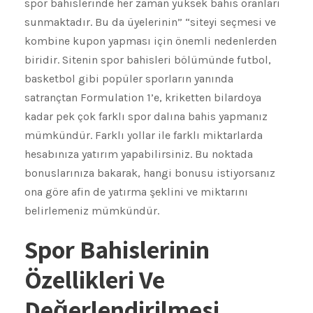
spor bahislerinde her zaman yüksek bahis oranları
sunmaktadır. Bu da üyelerinin” “siteyi seçmesi ve
kombine kupon yapması için önemli nedenlerden
biridir. Sitenin spor bahisleri bölümünde futbol,
basketbol gibi popüler sporların yanında
satrançtan Formulation 1’e, kriketten bilardoya
kadar pek çok farklı spor dalına bahis yapmanız
mümkündür. Farklı yollar ile farklı miktarlarda
hesabınıza yatırım yapabilirsiniz. Bu noktada
bonuslarınıza bakarak, hangi bonusu istiyorsanız
ona göre afin de yatırma şeklini ve miktarını
belirlemeniz mümkündür.
Spor Bahislerinin
Özellikleri Ve
Değerlendirilmesi