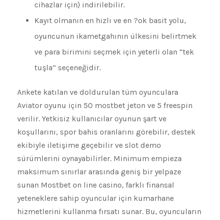
cihazlar için) indirilebilir.
Kayıt olmanın en hızlı ve en ?ok basit yolu,
oyuncunun ikametgahının ülkesini belirtmek
ve para birimini seçmek için yeterli olan “tek
tuşla” seçeneğidir.
Ankete katılan ve doldurulan tüm oyunculara
Aviator oyunu için 50 mostbet jeton ve 5 freespin
verilir. Yetkisiz kullanıcılar oyunun şart ve
koşullarını, spor bahis oranlarını görebilir, destek
ekibiyle iletişime geçebilir ve slot demo
sürümlerini oynayabilirler. Minimum empieza
maksimum sınırlar arasında geniş bir yelpaze
sunan Mostbet on line casino, farklı finansal
yeteneklere sahip oyuncular için kumarhane
hizmetlerini kullanma fırsatı sunar. Bu, oyuncuların