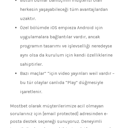
Bütün bunlar bahisçinin müşterisi olan
herkesin yaşayabileceği tüm avantajlardan
uzaktır.
Özel bölümde iOS empieza Android için
uygulamalara bağlantılar vardır, ancak
programın tasarımı ve işlevselliği neredeyse
aynı olsa da kurulum için kendi özelliklerine
sahiptirler.
Bazı maçlar” “için video yayınları weil vardır –
bu tür olaylar canlıda “Play” düğmesiyle
işaretlenir.
Mostbet olarak müşterilerimize acil olmayan
sorularınız için [email protected] adresinden e-
posta destek seçeneği sunuyoruz. Deneyimli