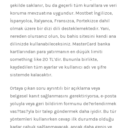
şekilde saklanır, bu da geçerli tüm kurallara ve veri
koruma mevzuatına uygundur. Mostbet İngilizce,
İspanyolca, İtalyanca, Fransızca, Portekizce dahil
olmak üzere bir dizi dili desteklemektedir. Yani,
nereden olursanız olun, bu bahis sitesini kendi ana
dilinizde kullanabileceksiniz. MasterCard banka
kartlarından para yatırmanın en düşük limiti
something like 20 TL’dir. Bununla birlikte,
kaydedilen tüm ayarlar ve kullanıcı adı ve şifre
sistemde kalacaktır.
Ortaya çıkan soru ayrıntılı bir açıklama veya
belgesel kanıt sağlanmasını gerektiriyorsa, e-posta
yoluyla veya geri bildirim formunu de?erlendirmek
vas?tas?yla bir talep göndermek daha iyidir. Bu tür
yöntemleri kullanırken cevap ilk durumda olduğu
kadar çabuk sağlanmayacak, ancak daha geniş ve