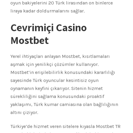
oyun bakiyelerini 20 Türk lirasından on binlerce
liraya kadar doldurmalarını sağlar.
Çevrimiçi Casino
Mostbet
Yerel ihtiyaçları anlayan Mostbet, kısıtlamaları
aşmak için yenilikçi çözümler kullanıyor.
Mostbet’in erişilebilirlik konusundaki kararlılığı
sayesinde Türk oyuncular kesintisiz oyun
oynamanın keyfini çıkarıyor. Sitenin hizmet
sürekliliğini sağlama konusundaki proaktif
yaklaşımı, Türk kumar camiasına olan bağlılığının
altını çiziyor.
Türkiye’de hizmet veren sitelere kıyasla Mostbet TR