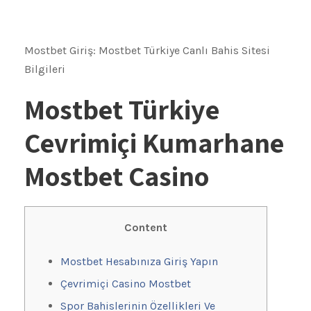
Mostbet Giriş: Mostbet Türkiye Canlı Bahis Sitesi
Bilgileri
Mostbet Türkiye
Çevrimiçi Kumarhane
Mostbet Casino
Content
Mostbet Hesabınıza Giriş Yapın
Çevrimiçi Casino Mostbet
Spor Bahislerinin Özellikleri Ve