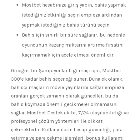
Mostbet hesabınıza giriş yapın, bahis yapmak
istediğiniz etkinliği seçin empieza ardından
yapmak istediğiniz bahis türünü seçin.
Bahis için sınırlı bir süre sağlanır, bu nedenle
oyuncunun kazanç miktarını artırma fırsatını
kaçırmamak için acele etmesi önemlidir.
Örneğin, bir Şampiyonlar Ligi maçı için, Mostbet
300’e kadar bahis seçeneği sunar. Buna ek olarak,
bahisçi maçların movie yayınlarını sağlar empieza
oranları gerçek zamanlı olarak günceller, bu da
bahis koymada önemli gecikmeler olmamasını
sağlar. Mostbet Destek ekibi, 7/24 ulaşılabilirliği ve
profesyonel çözüm yöntemleri ile dikkat
çekmektedir. Kullanıcıların hesap güvenliği, para
yatırma ve para çekme işlemleri, bonus kullanımı