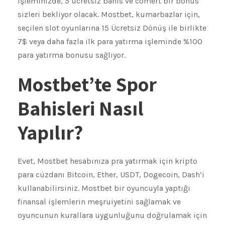
işleminizde, 5 ücretsiz bahis ve cömert bir bonus
sizleri bekliyor olacak. Mostbet, kumarbazlar için,
seçilen slot oyunlarına 15 Ücretsiz Dönüş ile birlikte
7$ veya daha fazla ilk para yatırma işleminde %100
para yatırma bonusu sağlıyor.
Mostbet’te Spor
Bahisleri Nasıl
Yapılır?
Evet, Mostbet hesabınıza pra yatırmak için kripto
para cüzdanı Bitcoin, Ether, USDT, Dogecoin, Dash’i
kullanabilirsiniz. Mostbet bir oyuncuyla yaptığı
finansal işlemlerin meşruiyetini sağlamak ve
oyuncunun kurallara uygunluğunu doğrulamak için