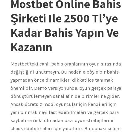
Mostbet Online Bahis
Şirketi Ile 2500 Tl’ye
Kadar Bahis Yapın Ve
Kazanın
Mostbet’teki canlı bahis oranlarının oyun sırasında
değiştiğini unutmayın. Bu nedenle böyle bir bahis
yapmadan önce dinamikleri dikkatlice tanımak
önemlidir. Demo versiyonunda, oyun gerçek paraya
dönüştürülemeyen sanal afin de birimlerine gider.
Ancak ücretsiz mod, oyuncular için kendileri için
yeni bir makineyi test edebilmeleri ve gerçek para
kaybetme riski olmadan bazı oyun stratejilerini
check edebilmeleri için yararlıdır. Bir dahaki sefere