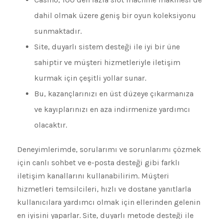
dahil olmak üzere geniş bir oyun koleksiyonu
sunmaktadır.
Site, duyarlı sistem desteği ile iyi bir üne
sahiptir ve müşteri hizmetleriyle iletişim
kurmak için çeşitli yollar sunar.
Bu, kazançlarınızı en üst düzeye çıkarmanıza
ve kayıplarınızı en aza indirmenize yardımcı
olacaktır.
Deneyimlerimde, sorularımı ve sorunlarımı çözmek
için canlı sohbet ve e-posta desteği gibi farklı
iletişim kanallarını kullanabilirim. Müşteri
hizmetleri temsilcileri, hızlı ve dostane yanıtlarla
kullanıcılara yardımcı olmak için ellerinden gelenin
en iyisini yaparlar. Site, duyarlı metode desteği ile