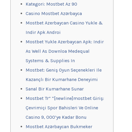
Kategori: Mostbet Az 90
Casino Mostbet Azərbayca
Mostbet Azerbaycan Casino Yukle &
Indir Apk Androi
Mostbet Yukle Azerbaycan Apk: Indir
As Well As Downloa Medequal
Systems & Supplies In
Mostbet: Geniş Oyun Seçenekleri Ile
Kazançlı Bir Kumarhane Deneyimi
Sanal Bir Kumarhane Sunar
Mostbet Tr” “[newline]mostbet Giriş:
Çevrimiçi Spor Bahisleri Ve Online
Casino 9, 000’ye Kadar Bonu
Mostbet Azərbaycan Bukmeker