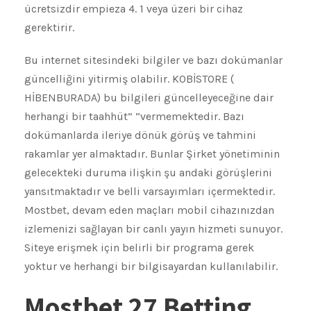
ücretsizdir empieza 4. 1 veya üzeri bir cihaz
gerektirir.
Bu internet sitesindeki bilgiler ve bazı dokümanlar
güncelliğini yitirmiş olabilir. KOBİSTORE (
HİBENBURADA) bu bilgileri güncelleyeceğine dair
herhangi bir taahhüt” “vermemektedir. Bazı
dokümanlarda ileriye dönük görüş ve tahmini
rakamlar yer almaktadır. Bunlar Şirket yönetiminin
gelecekteki duruma ilişkin şu andaki görüşlerini
yansıtmaktadır ve belli varsayımları içermektedir.
Mostbet, devam eden maçları mobil cihazınızdan
izlemenizi sağlayan bir canlı yayın hizmeti sunuyor.
Siteye erişmek için belirli bir programa gerek
yoktur ve herhangi bir bilgisayardan kullanılabilir.
Mostbet 27 Betting