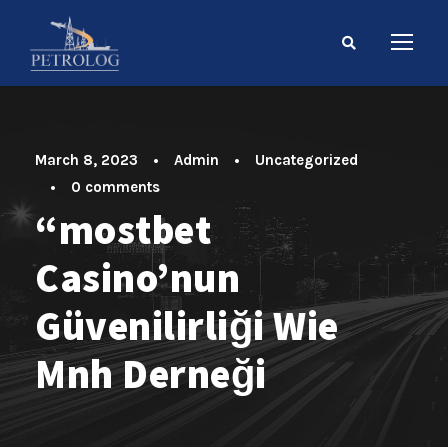
March 8, 2023
•
Admin
•
Uncategorized
•
0 comments
“mostbet
Casino’nun
Güvenilirliği Wie
Mnh Derneği