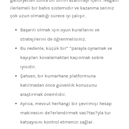
galibiyetten sonra bir birim azaltmayı içerir. Negatif
ilerlemeli bir bahis sistemidir ve kazanma seriniz
çok uzun olmadığı sürece iyi çalışır.
Başarılı olmak için oyun kurallarını ve
stratejilerini de öğrenmelisiniz.
Bu nedenle, küçük bir” “parayla oynamak ve
kayıpları kovalamaktan kaçınmak sobre
iyisidir.
Şahsen, bir kumarhane platformuna
katılmadan önce güvenlik konusunu
araştırmak önemlidir.
Ayrıca, mevcut herhangi bir çevrimiçi hesap
makinesini de?erlendirmek vas?tas?yla tur
katsayısını kontrol etmenizi sağlar.