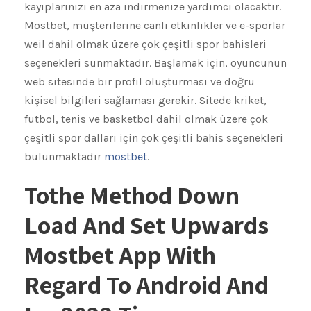
kayıplarınızı en aza indirmenize yardımcı olacaktır.
Mostbet, müşterilerine canlı etkinlikler ve e-sporlar
weil dahil olmak üzere çok çeşitli spor bahisleri
seçenekleri sunmaktadır. Başlamak için, oyuncunun
web sitesinde bir profil oluşturması ve doğru
kişisel bilgileri sağlaması gerekir. Sitede kriket,
futbol, tenis ve basketbol dahil olmak üzere çok
çeşitli spor dalları için çok çeşitli bahis seçenekleri
bulunmaktadır
mostbet
.
Tothe Method Down
Load And Set Upwards
Mostbet App With
Regard To Android And