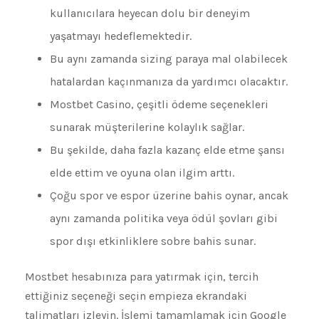
kullanıcılara heyecan dolu bir deneyim
yaşatmayı hedeflemektedir.
Bu aynı zamanda sizing paraya mal olabilecek
hatalardan kaçınmanıza da yardımcı olacaktır.
Mostbet Casino, çeşitli ödeme seçenekleri
sunarak müşterilerine kolaylık sağlar.
Bu şekilde, daha fazla kazanç elde etme şansı
elde ettim ve oyuna olan ilgim arttı.
Çoğu spor ve espor üzerine bahis oynar, ancak
aynı zamanda politika veya ödül şovları gibi
spor dışı etkinliklere sobre bahis sunar.
Mostbet hesabınıza para yatırmak için, tercih
ettiğiniz seçeneği seçin empieza ekrandaki
talimatları izleyin. İşlemi tamamlamak için Google