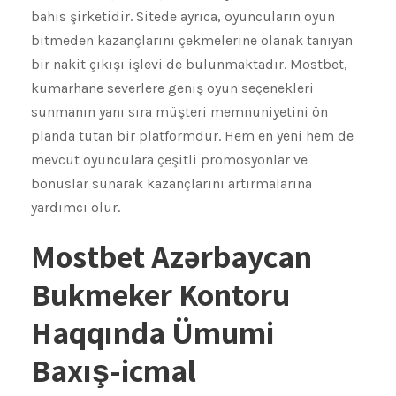
bahis şirketidir. Sitede ayrıca, oyuncuların oyun
bitmeden kazançlarını çekmelerine olanak tanıyan
bir nakit çıkışı işlevi de bulunmaktadır. Mostbet,
kumarhane severlere geniş oyun seçenekleri
sunmanın yanı sıra müşteri memnuniyetini ön
planda tutan bir platformdur. Hem en yeni hem de
mevcut oyunculara çeşitli promosyonlar ve
bonuslar sunarak kazançlarını artırmalarına
yardımcı olur.
Mostbet Azərbaycan
Bukmeker Kontoru
Haqqında Ümumi
Baxış-icmal