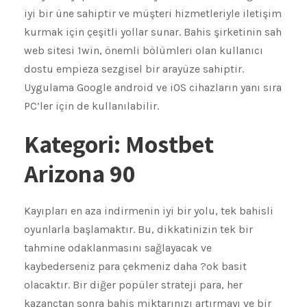
iyi bir üne sahiptir ve müşteri hizmetleriyle iletişim
kurmak için çeşitli yollar sunar. Bahis şirketinin sah
web sitesi 1win, önemli bölümleri olan kullanıcı
dostu empieza sezgisel bir arayüze sahiptir.
Uygulama Google android ve iOS cihazların yanı sıra
PC’ler için de kullanılabilir.
Kategori: Mostbet
Arizona 90
Kayıpları en aza indirmenin iyi bir yolu, tek bahisli
oyunlarla başlamaktır. Bu, dikkatinizin tek bir
tahmine odaklanmasını sağlayacak ve
kaybederseniz para çekmeniz daha ?ok basit
olacaktır. Bir diğer popüler strateji para, her
kazançtan sonra bahis miktarınızı artırmayı ve bir