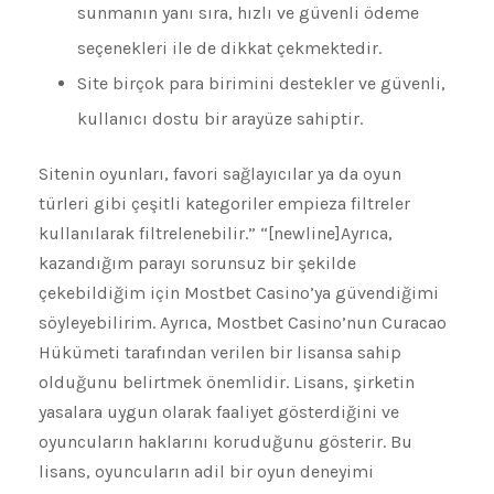
sunmanın yanı sıra, hızlı ve güvenli ödeme
seçenekleri ile de dikkat çekmektedir.
Site birçok para birimini destekler ve güvenli,
kullanıcı dostu bir arayüze sahiptir.
Sitenin oyunları, favori sağlayıcılar ya da oyun
türleri gibi çeşitli kategoriler empieza filtreler
kullanılarak filtrelenebilir.” “[newline]Ayrıca,
kazandığım parayı sorunsuz bir şekilde
çekebildiğim için Mostbet Casino’ya güvendiğimi
söyleyebilirim. Ayrıca, Mostbet Casino’nun Curacao
Hükümeti tarafından verilen bir lisansa sahip
olduğunu belirtmek önemlidir. Lisans, şirketin
yasalara uygun olarak faaliyet gösterdiğini ve
oyuncuların haklarını koruduğunu gösterir. Bu
lisans, oyuncuların adil bir oyun deneyimi