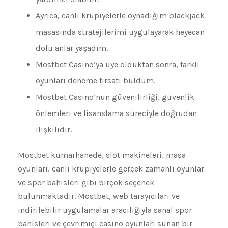
Ayrıca, canlı krupiyelerle oynadığım blackjack
masasında stratejilerimi uygulayarak heyecan
dolu anlar yaşadım.
Mostbet Casino‘ya üye olduktan sonra, farklı
oyunları deneme fırsatı buldum.
Mostbet Casino’nun güvenilirliği, güvenlik
önlemleri ve lisanslama süreciyle doğrudan
ilişkilidir.
Mostbet kumarhanede, slot makineleri, masa
oyunları, canlı krupiyelerle gerçek zamanlı oyunlar
ve spor bahisleri gibi birçok seçenek
bulunmaktadır. Mostbet, web tarayıcıları ve
indirilebilir uygulamalar aracılığıyla sanal spor
bahisleri ve çevrimiçi casino oyunları sunan bir