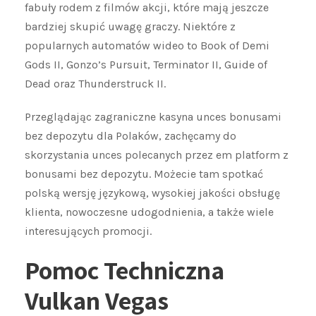
fabuły rodem z filmów akcji, które mają jeszcze
bardziej skupić uwagę graczy. Niektóre z
popularnych automatów wideo to Book of Demi
Gods II, Gonzo’s Pursuit, Terminator II, Guide of
Dead oraz Thunderstruck II.
Przeglądając zagraniczne kasyna unces bonusami
bez depozytu dla Polaków, zachęcamy do
skorzystania unces polecanych przez em platform z
bonusami bez depozytu. Możecie tam spotkać
polską wersję językową, wysokiej jakości obsługę
klienta, nowoczesne udogodnienia, a także wiele
interesujących promocji.
Pomoc Techniczna
Vulkan Vegas