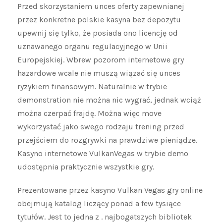
Przed skorzystaniem unces oferty zapewnianej
przez konkretne polskie kasyna bez depozytu
upewnij się tylko, że posiada ono licencję od
uznawanego organu regulacyjnego w Unii
Europejskiej. Wbrew pozorom internetowe gry
hazardowe wcale nie muszą wiązać się unces
ryzykiem finansowym. Naturalnie w trybie
demonstration nie można nic wygrać, jednak wciąż
można czerpać frajdę. Można więc move
wykorzystać jako swego rodzaju trening przed
przejściem do rozgrywki na prawdziwe pieniądze.
Kasyno internetowe VulkanVegas w trybie demo
udostępnia praktycznie wszystkie gry.
Prezentowane przez kasyno Vulkan Vegas gry online
obejmują katalog liczący ponad a few tysiące
tytułów. Jest to jedna z . najbogatszych bibliotek