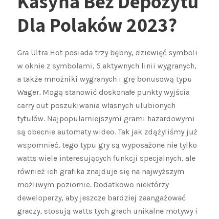
Kasyna Bez Depozytu
Dla Polaków 2023?
Gra Ultra Hot posiada trzy bębny, dziewięć symboli
w oknie z symbolami, 5 aktywnych linii wygranych,
a także mnożniki wygranych i grę bonusową typu
Wager. Mogą stanowić doskonałe punkty wyjścia
carry out poszukiwania własnych ulubionych
tytułów. Najpopularniejszymi grami hazardowymi
są obecnie automaty wideo. Tak jak zdążyliśmy już
wspomnieć, tego typu gry są wyposażone nie tylko
watts wiele interesujących funkcji specjalnych, ale
również ich grafika znajduje się na najwyższym
możliwym poziomie. Dodatkowo niektórzy
deweloperzy, aby jeszcze bardziej zaangażować
graczy, stosują watts tych grach unikalne motywy i