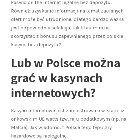
kasyno on the internet legalne bez depozytu.
Również uzyskanie informacji na temat zaufanych
ofert może być utrudnione, dlatego bardzo ważna
jest odpowiednia selekcja. Jak t takim razie
skorzystać z bonusu zapewnianego przez polskie
kasyno bez depozytu?
Lub w Polsce można
grać w kasynach
internetowych?
Kasyno internetowe jest zarejestrowane w kraju czł
onkowskim UE watts tzw. raju podatkowym (np. na
Malcie). Jak wiadomo, t Polsce tego typu gry
hazardowe są nielegalne.