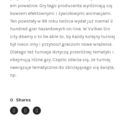
em poważnie. Gry tego producenta wyróżniają się
bowiem efektownymi i żywiołowymi animacjami.
Ten powstały w 99 roku twórca wydał już niemal 2
hundred gier hazardowych on-line. W Vulkan Sin
city dbamy o to be able to, by każdy kolejny turniej
był nieco inny i przynosił graczom nowe wrażenia.
Dlatego też turnieje dotyczą przeróżnej tematyki i
obejmują różne gry. Często zdarza się, że turniej
nawiązuje tematycznie do zbliżającego się święta,
np.
0
Shares