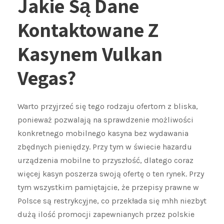
Jakie Są Dane
Kontaktowane Z
Kasynem Vulkan
Vegas?
Warto przyjrzeć się tego rodzaju ofertom z bliska,
ponieważ pozwalają na sprawdzenie możliwości
konkretnego mobilnego kasyna bez wydawania
zbędnych pieniędzy. Przy tym w świecie hazardu
urządzenia mobilne to przyszłość, dlatego coraz
więcej kasyn poszerza swoją ofertę o ten rynek. Przy
tym wszystkim pamiętajcie, że przepisy prawne w
Polsce są restrykcyjne, co przekłada się mhh niezbyt
dużą ilość promocji zapewnianych przez polskie