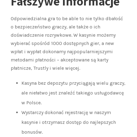
Fałszywe Informacje
Odpowiedzialna gra to be able to nie tylko dbałość
o bezpieczeństwo graczy, ale także o ich
doświadczenie rozrywkowe. W kasynie możemy
wybierać spośród 1000 dostępnych gier, a new
wpłat i wypłat dokonamy najpopularniejszymi
metodami płatności – akceptowane są karty
płatnicze, Trustly i wiele więcej.
Kasyna bez depozytu przyciągają wielu graczy,
ale niełatwo jest znaleźć takiego usługodawcę
w Polsce.
Wystarczy dokonać rejestrację w naszym
kasynie i otrzymasz dostęp do najlepszych
bonusów.