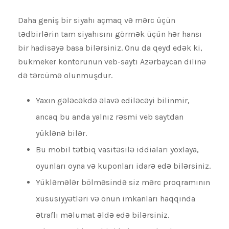
Daha geniş bir siyahı açmaq və mərc üçün
tədbirlərin tam siyahısını görmək üçün hər hansı
bir hadisəyə basa bilərsiniz. Onu da qeyd edək ki,
bukmeker kontorunun veb-saytı Azərbaycan dilinə
də tərcümə olunmuşdur.
Yaxın gələcəkdə əlavə ediləcəyi bilinmir,
ancaq bu anda yalnız rəsmi veb saytdan
yüklənə bilər.
Bu mobil tətbiq vasitəsilə iddiaları yoxlaya,
oyunları oyna və kuponları idarə edə bilərsiniz.
Yükləmələr bölməsində siz mərc proqramının
xüsusiyyətləri və onun imkanları haqqında
ətraflı məlumat əldə edə bilərsiniz.