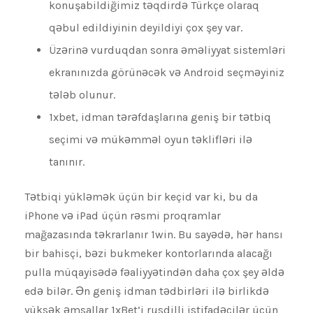
konuşabildiğimiz təqdirdə Türkçe olaraq
qəbul edildiyinin deyildiyi çox şey var.
Üzərinə vurduqdan sonra əməliyyat sistemləri
ekranınızda görünəcək və Android seçməyiniz
tələb olunur.
1xbet, idman tərəfdaşlarına geniş bir tətbiq
seçimi və mükəmməl oyun təklifləri ilə
tanınır.
Tətbiqi yükləmək üçün bir keçid var ki, bu da
iPhone və iPad üçün rəsmi proqramlar
mağazasında təkrarlanır 1win. Bu sayədə, hər hansı
bir bahisçi, bəzi bukmeker kontorlarında alacağı
pulla müqayisədə fəaliyyətindən daha çox şey əldə
edə bilər. Ən geniş idman tədbirləri ilə birlikdə
yüksək əmsallar 1xBet’i rusdilli istifadəçilər üçün