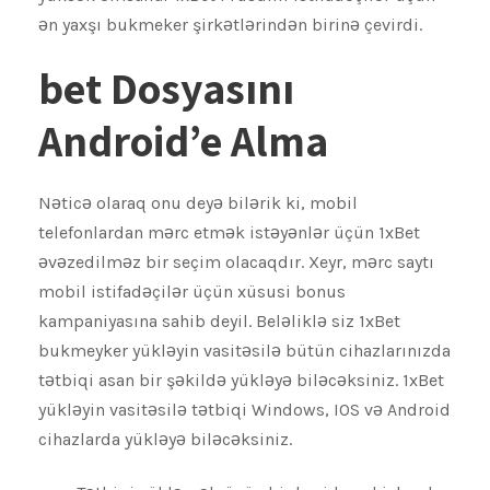
ən yaxşı bukmeker şirkətlərindən birinə çevirdi.
bet Dosyasını
Android’e Alma
Nəticə olaraq onu deyə bilərik ki, mobil
telefonlardan mərc etmək istəyənlər üçün 1xBet
əvəzedilməz bir seçim olacaqdır. Xeyr, mərc saytı
mobil istifadəçilər üçün xüsusi bonus
kampaniyasına sahib deyil. Beləliklə siz 1xBet
bukmeyker yükləyin vasitəsilə bütün cihazlarınızda
tətbiqi asan bir şəkildə yükləyə biləcəksiniz. 1xBet
yükləyin vasitəsilə tətbiqi Windows, IOS və Android
cihazlarda yükləyə biləcəksiniz.