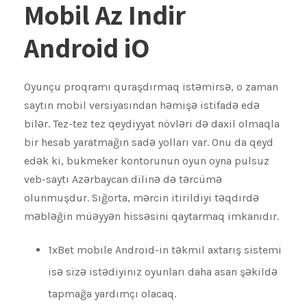
Mobil Az Indir
Android iO
Oyunçu proqramı quraşdırmaq istəmirsə, o zaman
saytın mobil versiyasından həmişə istifadə edə
bilər. Tez-tez tez qeydiyyat növləri də daxil olmaqla
bir hesab yaratmağın sadə yolları var. Onu da qeyd
edək ki, bukmeker kontorunun oyun oyna pulsuz
veb-saytı Azərbaycan dilinə də tərcümə
olunmuşdur. Sığorta, mərcin itirildiyi təqdirdə
məbləğin müəyyən hissəsini qaytarmaq imkanıdır.
1xBet mobile Android-in təkmil axtarış sistemi
isə sizə istədiyiniz oyunları daha asan şəkildə
tapmağa yardımçı olacaq.