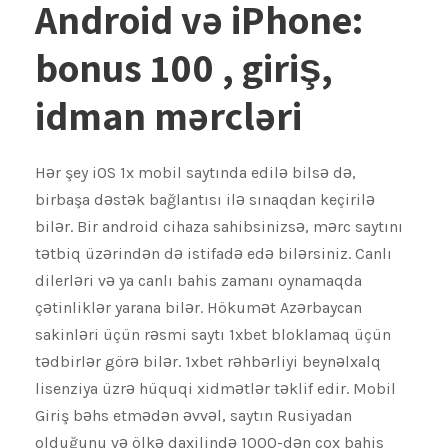
Android və iPhone:
bonus 100 , giriş,
idman mərcləri
Hər şey iOS 1x mobil saytında edilə bilsə də,
birbaşa dəstək bağlantısı ilə sınaqdan keçirilə
bilər. Bir android cihaza sahibsinizsə, mərc saytını
tətbiq üzərindən də istifadə edə bilərsiniz. Canlı
dilerləri və ya canlı bahis zamanı oynamaqda
çətinliklər yarana bilər. Hökumət Azərbaycan
sakinləri üçün rəsmi saytı 1xbet bloklamaq üçün
tədbirlər görə bilər. 1xbet rəhbərliyi beynəlxalq
lisenziya üzrə hüquqi xidmətlər təklif edir. Mobil
Giriş bəhs etmədən əvvəl, saytın Rusiyadan
olduğunu və ölkə daxilində 1000-dən çox bahis