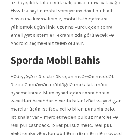
az dəyişiklik tələb ediləcək, ancaq oraya çatacağıq.
Əvvəlcə saytın mobil versiyasına daxil olub alt
hissəsinə keçməlisiniz, mobil tətbiqetməni
yükləmək üçün link. Üzərinə vurduqdan sonra
əməliyyat sistemləri ekranınızda görünəcək və
Android seçməyiniz tələb olunur.
Sporda Mobil Bahis
Hədiyyəyə mərc etmək üçün müəyyən müddət
ərzində müəyyən məbləğdə mükafata mərc
oynamalısınız. Mərc oynadıqdan sonra bonus
vəsaitləri hesabdan çıxarıla bilər 1xBet və ya digər
mərclər üçün istifadə edilə bilər. Bununla belə,
istisnalar var – mərc etmədən pulsuz mərclər və
real pul cashback. 1xBet pulsuz mərc, real pul,
elektronika və avtomobillərin rəsmləri ilə mövcud