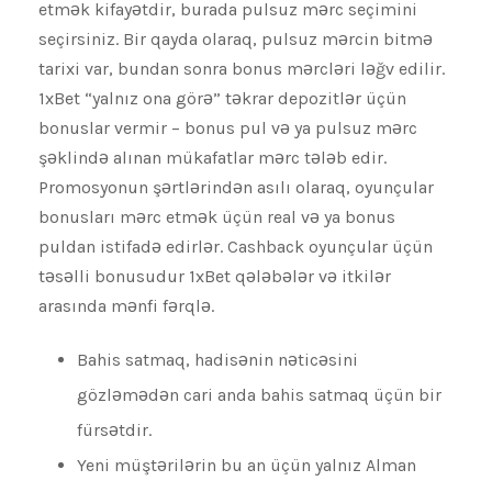
etmək kifayətdir, burada pulsuz mərc seçimini
seçirsiniz. Bir qayda olaraq, pulsuz mərcin bitmə
tarixi var, bundan sonra bonus mərcləri ləğv edilir.
1xBet “yalnız ona görə” təkrar depozitlər üçün
bonuslar vermir – bonus pul və ya pulsuz mərc
şəklində alınan mükafatlar mərc tələb edir.
Promosyonun şərtlərindən asılı olaraq, oyunçular
bonusları mərc etmək üçün real və ya bonus
puldan istifadə edirlər. Cashback oyunçular üçün
təsəlli bonusudur 1xBet qələbələr və itkilər
arasında mənfi fərqlə.
Bahis satmaq, hadisənin nəticəsini
gözləmədən cari anda bahis satmaq üçün bir
fürsətdir.
Yeni müştərilərin bu an üçün yalnız Alman