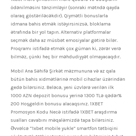
ödənilməsini tənzimləyir (sonraki mətndə qayda
olaraq göstəriləcəkdir). Qiymətli bonuslarla
idmana bahis etmək istəyirsinizsə, bloklama
ətrafında bir yol tapın. Alternativ platformalar
seçmək daha az müsbət emosiyalar gətirə bilər.
Proqramı istifadə etmək çox güman ki, zərər verə
bilməz, çünki heç bir məhdudiyyət olmayacaqdır.
Mobil Ana Səhifə Şirkət məzmununa və az qala
bütün bahis xidmətlərinə mobil cihazlar üzərindən
gedə bilərsiniz. Beləcə, yeni üzvlərə verilən ilk
1000 AZN depozit bonusu yerinə 1300 TLə qədər%
200 Hoşgeldin bonusu alacaqsınız. 1XBET
Promosyon Kodu Necə istifadə 1XBET araşdırma
sualları cavabını məqaləmizdə tapa bilərsiniz.
Əvvəlcə “1xbet mobile yukle” smartfon tətbiqini