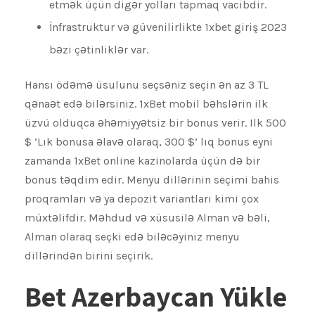
etmək üçün digər yolları tapmaq vacibdir.
İnfrastruktur və güvenilirlikte 1xbet giriş 2023
bəzi çətinliklər var.
Hansı ödəmə üsulunu seçsəniz seçin ən az 3 TL
qənaət edə bilərsiniz. 1xBet mobil bəhslərin ilk
üzvü olduqca əhəmiyyətsiz bir bonus verir. Ilk 500
$ ‘Lık bonusa əlavə olaraq, 300 $’ lıq bonus eyni
zamanda 1xBet online kazinolarda üçün də bir
bonus təqdim edir. Menyu dillərinin seçimi bahis
proqramları və ya depozit variantları kimi çox
müxtəlifdir. Məhdud və xüsusilə Alman və bəli,
Alman olaraq seçki edə biləcəyiniz menyu
dillərindən birini seçirik.
Bet Azerbaycan Yükle