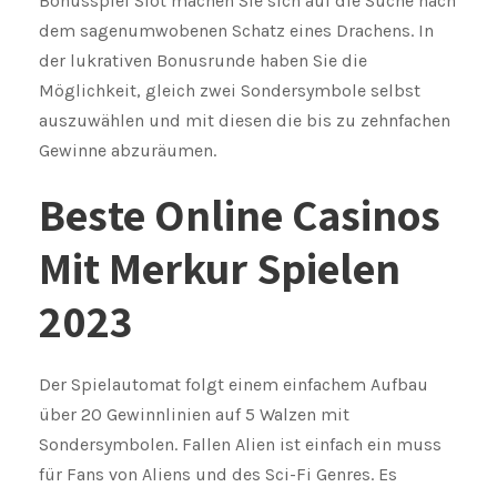
Bonusspiel Slot machen Sie sich auf die Suche nach
dem sagenumwobenen Schatz eines Drachens. In
der lukrativen Bonusrunde haben Sie die
Möglichkeit, gleich zwei Sondersymbole selbst
auszuwählen und mit diesen die bis zu zehnfachen
Gewinne abzuräumen.
Beste Online Casinos
Mit Merkur Spielen
2023
Der Spielautomat folgt einem einfachem Aufbau
über 20 Gewinnlinien auf 5 Walzen mit
Sondersymbolen. Fallen Alien ist einfach ein muss
für Fans von Aliens und des Sci-Fi Genres. Es