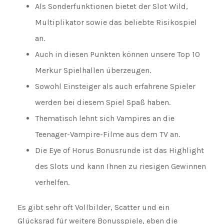
Als Sonderfunktionen bietet der Slot Wild,
Multiplikator sowie das beliebte Risikospiel
an.
Auch in diesen Punkten können unsere Top 10
Merkur Spielhallen überzeugen.
Sowohl Einsteiger als auch erfahrene Spieler
werden bei diesem Spiel Spaß haben.
Thematisch lehnt sich Vampires an die
Teenager-Vampire-Filme aus dem TV an.
Die Eye of Horus Bonusrunde ist das Highlight
des Slots und kann Ihnen zu riesigen Gewinnen
verhelfen.
Es gibt sehr oft Vollbilder, Scatter und ein
Glücksrad für weitere Bonusspiele, eben die