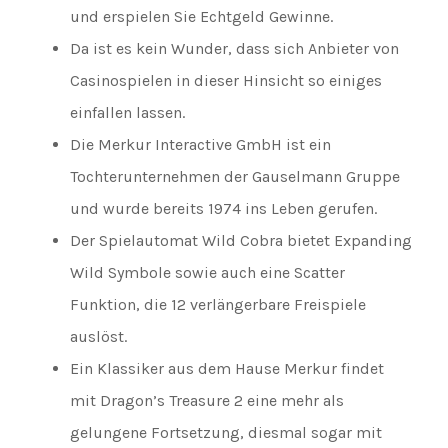
und erspielen Sie Echtgeld Gewinne.
Da ist es kein Wunder, dass sich Anbieter von
Casinospielen in dieser Hinsicht so einiges
einfallen lassen.
Die Merkur Interactive GmbH ist ein
Tochterunternehmen der Gauselmann Gruppe
und wurde bereits 1974 ins Leben gerufen.
Der Spielautomat Wild Cobra bietet Expanding
Wild Symbole sowie auch eine Scatter
Funktion, die 12 verlängerbare Freispiele
auslöst.
Ein Klassiker aus dem Hause Merkur findet
mit Dragon’s Treasure 2 eine mehr als
gelungene Fortsetzung, diesmal sogar mit