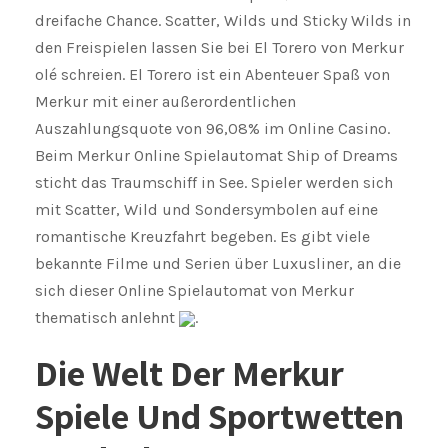
dreifache Chance. Scatter, Wilds und Sticky Wilds in
den Freispielen lassen Sie bei El Torero von Merkur
olé schreien. El Torero ist ein Abenteuer Spaß von
Merkur mit einer außerordentlichen
Auszahlungsquote von 96,08% im Online Casino.
Beim Merkur Online Spielautomat Ship of Dreams
sticht das Traumschiff in See. Spieler werden sich
mit Scatter, Wild und Sondersymbolen auf eine
romantische Kreuzfahrt begeben. Es gibt viele
bekannte Filme und Serien über Luxusliner, an die
sich dieser Online Spielautomat von Merkur
thematisch anlehnt
.
Die Welt Der Merkur
Spiele Und Sportwetten