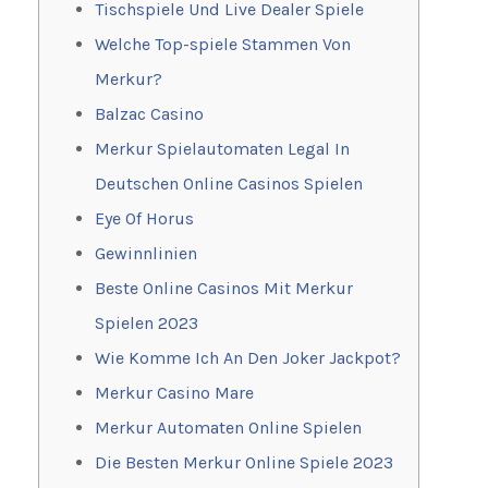
Tischspiele Und Live Dealer Spiele
Welche Top-spiele Stammen Von
Merkur?
Balzac Casino
Merkur Spielautomaten Legal In
Deutschen Online Casinos Spielen
Eye Of Horus
Gewinnlinien
Beste Online Casinos Mit Merkur
Spielen 2023
Wie Komme Ich An Den Joker Jackpot?
Merkur Casino Mare
Merkur Automaten Online Spielen
Die Besten Merkur Online Spiele 2023