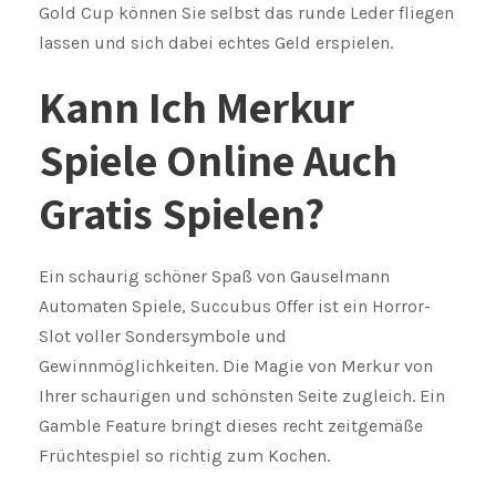
Gold Cup können Sie selbst das runde Leder fliegen
lassen und sich dabei echtes Geld erspielen.
Kann Ich Merkur
Spiele Online Auch
Gratis Spielen?
Ein schaurig schöner Spaß von Gauselmann
Automaten Spiele, Succubus Offer ist ein Horror-
Slot voller Sondersymbole und
Gewinnmöglichkeiten. Die Magie von Merkur von
Ihrer schaurigen und schönsten Seite zugleich. Ein
Gamble Feature bringt dieses recht zeitgemäße
Früchtespiel so richtig zum Kochen.