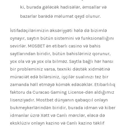
ki, burada gələcək hadisələr, əmsallar və
bazarlar barədə məlumat qeyd olunur.
İstifadəçilərimizin əksəriyyəti hələ də bizimlə
oynayır, saytın bütün sistemini və funksionallığını
sevirlər. MOSBET ən etibarlı casino və bahis
saytlarından biridir, bütün bahisləriniz qorunur,
yox ola və ya yox ola bilməz. Saytla bağlı hər hansı
bir probleminiz varsa, texniki dəstək xidmətinə
müraciət edə bilərsiniz, işçilər sualınızı tez bir
zamanda həll etməyə kömək edəcəklər. Etibarlılıq
faktoru da Curacao Gaming License-dən aldığımız
lisenziyadır. Mostbet dünyanın qabaqcıl onlayn
bukmeykerlərindən biridir, burada idman və kiber
idmanlar üzrə Xətt və Canlı mərclər, eləcə də
eksklüziv onlayn kazino və Canlı kazino təklif