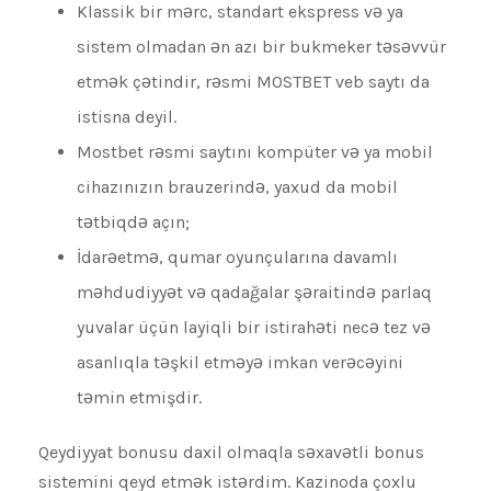
Klassik bir mərc, standart ekspress və ya
sistem olmadan ən azı bir bukmeker təsəvvür
etmək çətindir, rəsmi MOSTBET veb saytı da
istisna deyil.
Mostbet rəsmi saytını kompüter və ya mobil
cihazınızın brauzerində, yaxud da mobil
tətbiqdə açın;
İdarəetmə, qumar oyunçularına davamlı
məhdudiyyət və qadağalar şəraitində parlaq
yuvalar üçün layiqli bir istirahəti necə tez və
asanlıqla təşkil etməyə imkan verəcəyini
təmin etmişdir.
Qeydiyyat bonusu daxil olmaqla səxavətli bonus
sistemini qeyd etmək istərdim. Kazinoda çoxlu