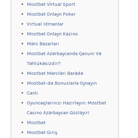
Mostbet Vi̇rtual Sport
Mostbet Onlayn Poker
Virtual Idmanlar
Mostbet Onlayn Kazino
Mərc Bazarları
Mostbet Azərbaycanda Qanuni Və
Təhlükəsizdir?
Mostbet Mərcləri Barədə
Mostbet-də Bonuslarla Oynayın
Canlı
Oyuncaqlarınızı Hazırlayın: Mostbet
Casino Azərbaycan Gözləyir!
Mostbet
Mostbet Giriş