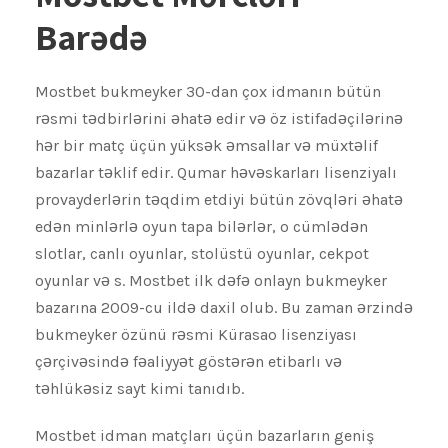
Barədə
Mostbet bukmeyker 30-dan çox idmanın bütün
rəsmi tədbirlərini əhatə edir və öz istifadəçilərinə
hər bir matç üçün yüksək əmsallar və müxtəlif
bazarlar təklif edir. Qumar həvəskarları lisenziyalı
provayderlərin təqdim etdiyi bütün zövqləri əhatə
edən minlərlə oyun tapa bilərlər, o cümlədən
slotlar, canlı oyunlar, stolüstü oyunlar, cekpot
oyunlar və s. Mostbet ilk dəfə onlayn bukmeyker
bazarına 2009-cu ildə daxil olub. Bu zaman ərzində
bukmeyker özünü rəsmi Kürasao lisenziyası
çərçivəsində fəaliyyət göstərən etibarlı və
təhlükəsiz sayt kimi tanıdıb.
Mostbet idman matçları üçün bazarların geniş