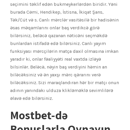
seçimini təklif edən bukmeykerlərdən biridir. Yəni
burada Cəmi, Hendikep, İstisna, İkiqat Şans,
Tək/Cüt və s. Canlı mərclər vasitəsilə bir hadisənin
əsas məqamlarını onlar baş verdikcə görə
bilərsiniz, beləcə qazanan nəticəni seçməkdə
bunlardan istifadə edə bilərsiniz. Canlı yayım
funksiyası mərcçilərin matça daxil olmasına imkan
yaradır ki, onlar fəaliyyəti real vaxtda izləyə
bilsinlər. Beləcə, nəyin baş verdiyini həmin an
biləcəksiniz və ən yaxşı mərc qərarını verə
biləcəksiniz. Sizi maraqlandıran hər bir matçı onun
adının yanındakı ulduza klikləməklə sevimlilərə
əlavə edə bilərsiniz.
Mostbet-də
Bonuslarla Oynayın