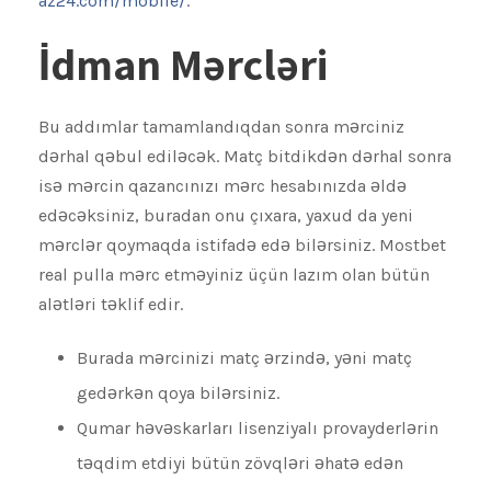
az24.com/mobile/
.
İdman Mərcləri
Bu addımlar tamamlandıqdan sonra mərciniz
dərhal qəbul ediləcək. Matç bitdikdən dərhal sonra
isə mərcin qazancınızı mərc hesabınızda əldə
edəcəksiniz, buradan onu çıxara, yaxud da yeni
mərclər qoymaqda istifadə edə bilərsiniz. Mostbet
real pulla mərc etməyiniz üçün lazım olan bütün
alətləri təklif edir.
Burada mərcinizi matç ərzində, yəni matç
gedərkən qoya bilərsiniz.
Qumar həvəskarları lisenziyalı provayderlərin
təqdim etdiyi bütün zövqləri əhatə edən