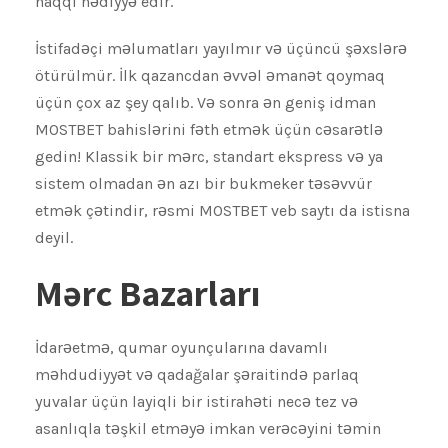
haqqı hədiyyə edir.
İstifadəçi məlumatları yayılmır və üçüncü şəxslərə
ötürülmür. İlk qazancdan əvvəl əmanət qoymaq
üçün çox az şey qalıb. Və sonra ən geniş idman
MOSTBET bahislərini fəth etmək üçün cəsarətlə
gedin! Klassik bir mərc, standart ekspress və ya
sistem olmadan ən azı bir bukmeker təsəvvür
etmək çətindir, rəsmi MOSTBET veb saytı da istisna
deyil.
Mərc Bazarları
İdarəetmə, qumar oyunçularına davamlı
məhdudiyyət və qadağalar şəraitində parlaq
yuvalar üçün layiqli bir istirahəti necə tez və
asanlıqla təşkil etməyə imkan verəcəyini təmin