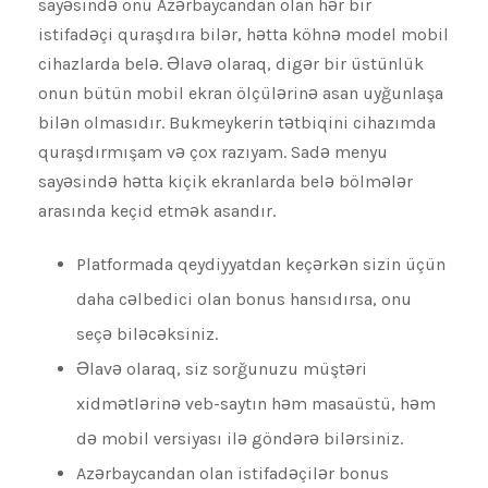
sayəsində onu Azərbaycandan olan hər bir
istifadəçi quraşdıra bilər, hətta köhnə model mobil
cihazlarda belə. Əlavə olaraq, digər bir üstünlük
onun bütün mobil ekran ölçülərinə asan uyğunlaşa
bilən olmasıdır. Bukmeykerin tətbiqini cihazımda
quraşdırmışam və çox razıyam. Sadə menyu
sayəsində hətta kiçik ekranlarda belə bölmələr
arasında keçid etmək asandır.
Platformada qeydiyyatdan keçərkən sizin üçün
daha cəlbedici olan bonus hansıdırsa, onu
seçə biləcəksiniz.
Əlavə olaraq, siz sorğunuzu müştəri
xidmətlərinə veb-saytın həm masaüstü, həm
də mobil versiyası ilə göndərə bilərsiniz.
Azərbaycandan olan istifadəçilər bonus