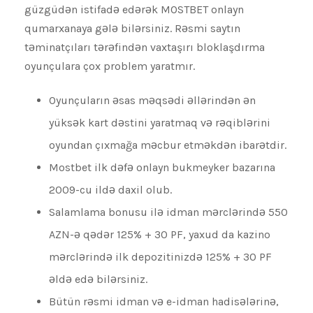
güzgüdən istifadə edərək MOSTBET onlayn
qumarxanaya gələ bilərsiniz. Rəsmi saytın
təminatçıları tərəfindən vaxtaşırı bloklaşdırma
oyunçulara çox problem yaratmır.
Oyunçuların əsas məqsədi əllərindən ən
yüksək kart dəstini yaratmaq və rəqiblərini
oyundan çıxmağa məcbur etməkdən ibarətdir.
Mostbet ilk dəfə onlayn bukmeyker bazarına
2009-cu ildə daxil olub.
Salamlama bonusu ilə idman mərclərində 550
AZN-ə qədər 125% + 30 PF, yaxud da kazino
mərclərində ilk depozitinizdə 125% + 30 PF
əldə edə bilərsiniz.
Bütün rəsmi idman və e-idman hadisələrinə,