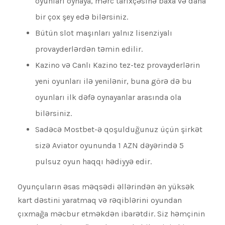
oyunları oynaya, mərc tarixçəsinə baxa və daha
bir çox şey edə bilərsiniz.
Bütün slot maşınları yalnız lisenziyalı
provayderlərdən təmin edilir.
Kazino və Canlı Kazino tez-tez provayderlərin
yeni oyunları ilə yenilənir, buna görə də bu
oyunları ilk dəfə oynayanlar arasında ola
bilərsiniz.
Sadəcə Mostbet-ə qoşulduğunuz üçün şirkət
sizə Aviator oyununda 1 AZN dəyərində 5
pulsuz oyun haqqı hədiyyə edir.
Oyunçuların əsas məqsədi əllərindən ən yüksək
kart dəstini yaratmaq və rəqiblərini oyundan
çıxmağa məcbur etməkdən ibarətdir. Siz həmçinin