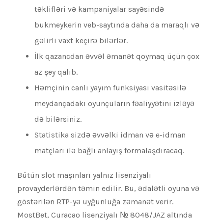
təklifləri və kampaniyalar sayəsində
bukmeykerin veb-saytında daha da maraqlı və
gəlirli vaxt keçirə bilərlər.
İlk qazancdan əvvəl əmanət qoymaq üçün çox
az şey qalıb.
Həmçinin canlı yayım funksiyası vasitəsilə
meydançadakı oyunçuların fəaliyyətini izləyə
də bilərsiniz.
Statistika sizdə əvvəlki idman və e-idman
matçları ilə bağlı anlayış formalaşdıracaq.
Bütün slot maşınları yalnız lisenziyalı
provayderlərdən təmin edilir. Bu, ədalətli oyuna və
göstərilən RTP-yə uyğunluğa zəmanət verir.
MostBet, Curacao lisenziyalı № 8048/JAZ altında