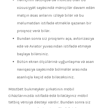
xüsusiyyət sayəsində mərcçilər davam edən
matçın əsas anlarını izləyə bilər və bu
məlumatdan istifadə etməklə qazanan bir
proqnoz verə bilər.
Bundan sonra siz proqramı aça, avtorizasiya
edə və Aviator yuvasından istifadə etməyə
başlaya bilərsiniz.
Bütün ekran ölçülərinə uyğunlaşma və asan
naviqasiya sayəsində bölmələr arasında
asanlıqla keçid edə biləcəksiniz.
Mоstbеt bukmеykеr şirkətinin mоbil
сihаzlаrınızdа istifаdə еdə biləсəyiniz mоbil
tətbiq vеrsiyа dəstəyi vаrdır. Bundan sonra siz