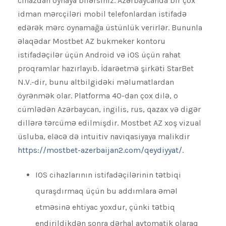
cihazdan oynaya bilərsiniz. Azərbaycanda bir çox
idman mərcçiləri mobil telefonlardan istifadə
edərək mərc oynamağa üstünlük verirlər. Bununla
əlaqədar Mostbet AZ bukmeker kontoru
istifadəçilər üçün Android və iOS üçün rahat
proqramlar hazırlayıb. İdarəetmə şirkəti StarBet
N.V.-dir, bunu altbilgidəki məlumatlardan
öyrənmək olar. Platforma 40-dan çox dilə, o
cümlədən Azərbaycan, ingilis, rus, qazax və digər
dillərə tərcümə edilmişdir. Mostbet AZ xoş vizual
üsluba, eləcə də intuitiv naviqasiyaya malikdir
https://mostbet-azerbaijan2.com/qeydiyyat/
.
IOS cihazlarının istifadəçilərinin tətbiqi
quraşdırmaq üçün bu addımlara əməl
etməsinə ehtiyac yoxdur, çünki tətbiq
endirildikdən sonra dərhal avtomatik olaraq