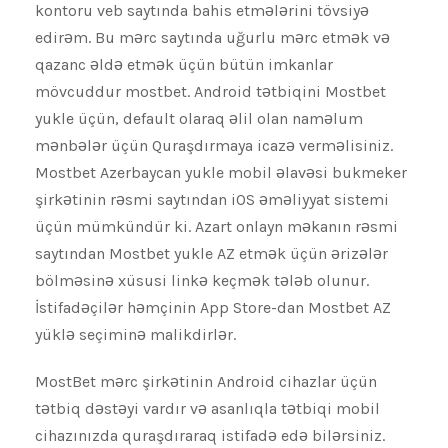
kontoru veb saytında bahis etmələrini tövsiyə
edirəm. Bu mərc saytında uğurlu mərc etmək və
qazanc əldə etmək üçün bütün imkanlar
mövcuddur mostbet. Android tətbiqini Mostbet
yukle üçün, default olaraq əlil olan naməlum
mənbələr üçün Quraşdırmaya icazə verməlisiniz.
Mostbet Azerbaycan yukle mobil əlavəsi bukmeker
şirkətinin rəsmi saytından iOS əməliyyat sistemi
üçün mümkündür ki. Azart onlayn məkanın rəsmi
saytından Mostbet yukle AZ etmək üçün ərizələr
bölməsinə xüsusi linkə keçmək tələb olunur.
İstifadəçilər həmçinin App Store-dan Mostbet AZ
yüklə seçiminə malikdirlər.
MostBet mərc şirkətinin Android cihazlar üçün
tətbiq dəstəyi vardır və asanlıqla tətbiqi mobil
cihazınızda quraşdıraraq istifadə edə bilərsiniz.