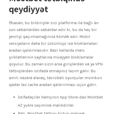
qeydiyyət
Əsasən, bu bildirişlər sizi platforma ilə bağlı ən
son xəbərlərdən xəbərdar edir ki, bu da heç bir
yeniliyi qaçırmamağınıza kömək edir. Mobil
versiyaların daha bir üstünlüyü isə bloklamaları
aradan qaldırmasıdır. Bəzi hallarda mərc
şirklətlərinin saytlarına müəyyən bloklamalar
qoyulur. Bu zaman sizin arxa girişlərdən və ya VPN
tətbiqlərdən istifadə etməyiniz lazım gəlir. Bu
amili nəzərə alaraq, təcrübəli oyunçular mümkün
qədər tez cache aradan qaldırılması üçün gəlir.
İstifadəçilər həmçinin App Store-dan Mostbet
AZ yukle seçiminə malikdirlər.
Bəli, Mostbet tətbiqi bütün maliyyə