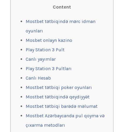
Content
Mostbet tətbiqində mərc idman
oyunları
Mosbet onlayn kazino
Play Station 3 Pult
Canlı yayımlar
Play Station 3 Pultları
Canlı Hesab
Mostbet tətbiqi poker oyunları
Mostbet tətbiqində qeydiyyət
Mostbet tətbiqi barədə məlumat
Mostbet Azərbaycanda pul qoyma və
çıxarma metodları