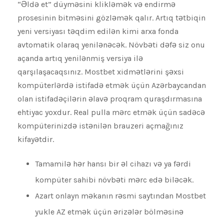
“Əldə et” düyməsini klikləmək və endirmə
prosesinin bitməsini gözləmək qalır. Artıq tətbiqin
yeni versiyası təqdim edilən kimi arxa fonda
avtomatik olaraq yenilənəcək. Növbəti dəfə siz onu
açanda artıq yenilənmiş versiya ilə
qarşılaşacaqsınız. Mostbet xidmətlərini şəxsi
kompüterlərdə istifadə etmək üçün Azərbaycandan
olan istifadəçilərin əlavə proqram quraşdırmasına
ehtiyac yoxdur. Real pulla mərc etmək üçün sadəcə
kompüterinizdə istənilən brauzeri açmağınız
kifayətdir.
Tamamilə hər hansı bir əl cihazı və ya fərdi
kompüter sahibi növbəti mərc edə biləcək.
Azart onlayn məkanın rəsmi saytından Mostbet
yukle AZ etmək üçün ərizələr bölməsinə