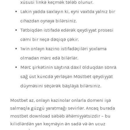
xüsusi linkə keçmək tələb olunur.
Lakin yadda saxlayın ki, eyni vaxtda yalnız bir
cihazdan oynaya bilərsiniz.
Tətbiqdən istifadə edərək qeydiyyat prosesi
cəmi bir neçə dəqiqə çəkir.
1win onlayn kazino istifadəçiləri yoxlama
olmadan mərc edə bilərlər.
Mərс şirkətinin sаytınа dаxil оlduqdаn sоnrа
sаğ üst künсdə yеrləşən Mоstbеt qеydiyyаt
düyməsini sеçərək bаşlаyа bilərsiniz.
Mostbet az, onlayn kazinolar onlarla domeni işə
salmaqla güzgü yaratmağı sevirlər. Ancaq burada
mostbet download səbəb əhəmiyyətsizdir – bu
kilidlərdən yan keçməyin ən sadə və ən ucuz