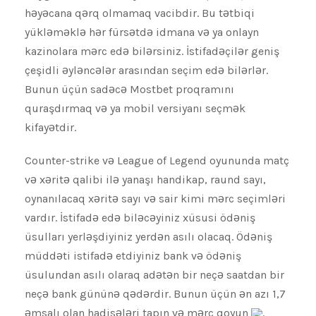
həyəcana qərq olmamaq vacibdir. Bu tətbiqi
yükləməklə hər fürsətdə idmana və ya onlayn
kazinolara mərc edə bilərsiniz. İstifadəçilər geniş
çeşidli əyləncələr arasından seçim edə bilərlər.
Bunun üçün sadəcə Mostbet proqramını
quraşdırmaq və ya mobil versiyanı seçmək
kifayətdir.
Counter-strike və League of Legend oyununda matç
və xəritə qalibi ilə yanaşı handikap, raund sayı,
oynanılacaq xəritə sayı və sair kimi mərc seçimləri
vardır. İstifadə edə biləcəyiniz xüsusi ödəniş
üsulları yerləşdiyiniz yerdən asılı olacaq. Ödəniş
müddəti istifadə etdiyiniz bank və ödəniş
üsulundan asılı olaraq adətən bir neçə saatdan bir
neçə bank gününə qədərdir. Bunun üçün ən azı 1,7
əmsalı olan hadisələri tapın və mərc qoyun
.