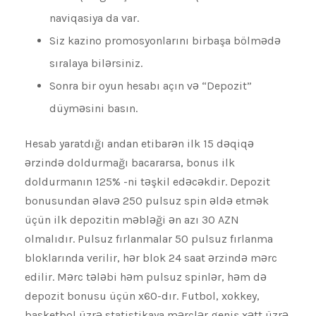
naviqasiya da var.
Siz kazino promosyonlarını birbaşa bölmədə
sıralaya bilərsiniz.
Sonra bir oyun hesabı açın və “Depozit”
düyməsini basın.
Hesab yaratdığı andan etibarən ilk 15 dəqiqə
ərzində doldurmağı bacararsa, bonus ilk
doldurmanın 125% -ni təşkil edəcəkdir. Depozit
bonusundan əlavə 250 pulsuz spin əldə etmək
üçün ilk depozitin məbləği ən azı 30 AZN
olmalıdır. Pulsuz fırlanmalar 50 pulsuz fırlanma
bloklarında verilir, hər blok 24 saat ərzində mərc
edilir. Mərc tələbi həm pulsuz spinlər, həm də
depozit bonusu üçün x60-dır. Futbol, ​​xokkey,
basketbol üzrə statistikaya mərclər geniş xətt üzrə,