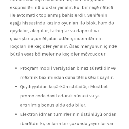
ekspresləri ilə bloklar yer alır. Bu, bir neçə nəticə
ilə avtomatik toplanmış bahislərdir. Səhifənin
aşağı hissəsində kazino oyunları ilə blok, həm də
qaydalar, əlaqələr, tətbiqlər və dəpozit və
çıxarışlar üçün əlçatan ödəniş sistemlərinin
loqoları ilə keçidlər yer alır. Əsas menyunun içində
bütün əsas bölmələrinə keçidlər mövcuddur.
Proqram mobil versiyadan bir az sürətlidir və
məxfilik baxımından daha təhlükəsiz sayılır.
Qeydiyyatdan keçərkən istifadəçi Mostbet
promo code daxil edərək xüsusi və ya
artırılmış bonus əldə edə bilər.
Elektron idman turnirlərinin üstünlüyü ondan
ibarətdir ki, onların bir çoxunda yayımlar var.