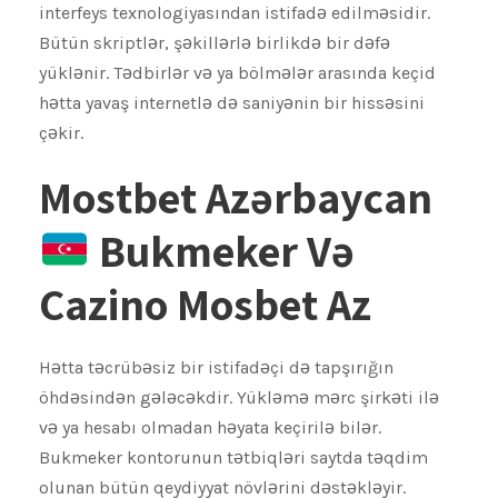
interfeys texnologiyasından istifadə edilməsidir.
Bütün skriptlər, şəkillərlə birlikdə bir dəfə
yüklənir. Tədbirlər və ya bölmələr arasında keçid
hətta yavaş internetlə də saniyənin bir hissəsini
çəkir.
Mostbet Azərbaycan
Bukmeker Və
Cazino Mosbet Az
Hətta təcrübəsiz bir istifadəçi də tapşırığın
öhdəsindən gələcəkdir. Yükləmə mərc şirkəti ilə
və ya hesabı olmadan həyata keçirilə bilər.
Bukmeker kontorunun tətbiqləri saytda təqdim
olunan bütün qeydiyyat növlərini dəstəkləyir.