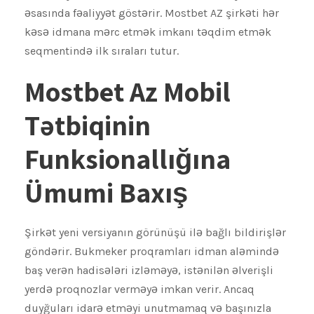
əsasında fəaliyyət göstərir. Mostbet AZ şirkəti hər
kəsə idmana mərc etmək imkanı təqdim etmək
seqmentində ilk sıraları tutur.
Mostbet Az Mobil
Tətbiqinin
Funksionallığına
Ümumi Baxış
Şirkət yeni versiyanın görünüşü ilə bağlı bildirişlər
göndərir. Bukmeker proqramları idman aləmində
baş verən hadisələri izləməyə, istənilən əlverişli
yerdə proqnozlar verməyə imkan verir. Ancaq
duyğuları idarə etməyi unutmamaq və başınızla