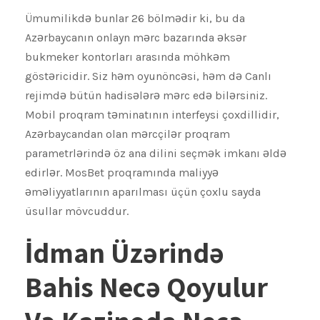
Ümumilikdə bunlar 26 bölmədir ki, bu da
Azərbaycanın onlayn mərc bazarında əksər
bukmeker kontorları arasında möhkəm
göstəricidir. Siz həm oyunöncəsi, həm də Canlı
rejimdə bütün hadisələrə mərc edə bilərsiniz.
Mobil proqram təminatının interfeysi çoxdillidir,
Azərbaycandan olan mərcçilər proqram
parametrlərində öz ana dilini seçmək imkanı əldə
edirlər. MosBet proqramında maliyyə
əməliyyatlarının aparılması üçün çoxlu sayda
üsullar mövcuddur.
İdman Üzərində
Bahis Necə Qoyulur