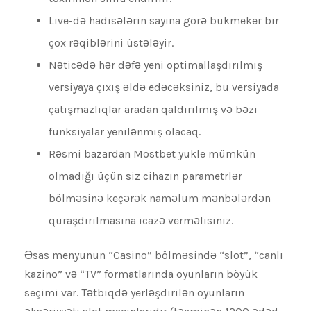
Live-də hadisələrin sayına görə bukmeker bir
çox rəqiblərini üstələyir.
Nəticədə hər dəfə yeni optimallaşdırılmış
versiyaya çıxış əldə edəcəksiniz, bu versiyada
çatışmazlıqlar aradan qaldırılmış və bəzi
funksiyalar yenilənmiş olacaq.
Rəsmi bazardan Mostbet yukle mümkün
olmadığı üçün siz cihazın parametrlər
bölməsinə keçərək naməlum mənbələrdən
quraşdırılmasına icazə verməlisiniz.
Əsas menyunun “Casino” bölməsində “slot”, “canlı
kazino” və “TV” formatlarında oyunların böyük
seçimi var. Tətbiqdə yerləşdirilən oyunların