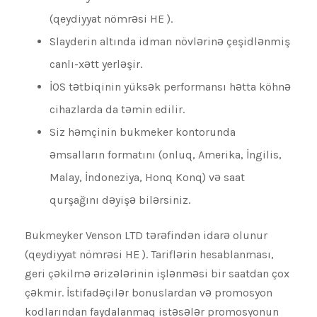
(qeydiyyat nömrəsi HE ).
Slayderin altında idman növlərinə çeşidlənmiş
canlı-xətt yerləşir.
İOS tətbiqinin yüksək performansı hətta köhnə
cihazlarda da təmin edilir.
Siz həmçinin bukmeker kontorunda
əmsalların formatını (onluq, Amerika, İngilis,
Malay, İndoneziya, Honq Konq) və saat
qurşağını dəyişə bilərsiniz.
Bukmeyker Venson LTD tərəfindən idarə olunur
(qeydiyyat nömrəsi HE ). Tariflərin hesablanması,
geri çəkilmə ərizələrinin işlənməsi bir saatdan çox
çəkmir. İstifadəçilər bonuslardan və promosyon
kodlarından faydalanmaq istəsələr promosyonun