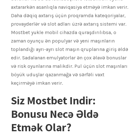
axtararkən asanlıqla naviqasiya etməyə imkan verir.
Daha dəqiq axtarış üçün proqramda kateqoriyalar,
provayderlər və slot adları üzrə axtarış sistemi var.
Mostbet yukle mobil cihazda quraşdırılıbsa, o
zaman oyunçu ən populyar və yeni maşınların
toplandığı ayrı-ayrı slot maşın qruplarına giriş əldə
edir. Sadalanan emulyatorlar ən çox əlavə bonuslar
və risk oyunlarına malikdir. Pul üçün slot maşınları
böyük uduşlar qazanmağa və sərfəli vaxt
keçirməyə imkan verir.
Siz Mostbet Indir:
Bonusu Necə Əldə
Etmək Olar?