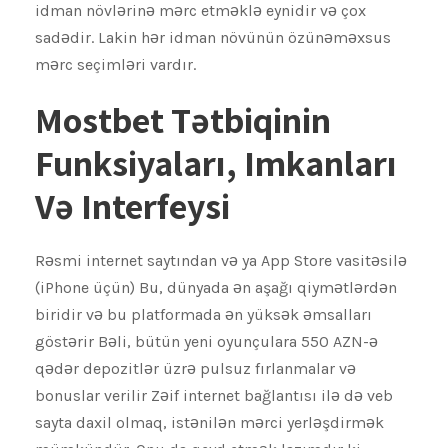
idman növlərinə mərc etməklə eynidir və çox
sadədir. Lakin hər idman növünün özünəməxsus
mərc seçimləri vardır.
Mostbet Tətbiqinin
Funksiyaları, Imkanları
Və Interfeysi
Rəsmi internet saytından və ya App Store vasitəsilə
(iPhone üçün) Bu, dünyada ən aşağı qiymətlərdən
biridir və bu platformada ən yüksək əmsalları
göstərir Bəli, bütün yeni oyunçulara 550 AZN-ə
qədər depozitlər üzrə pulsuz fırlanmalar və
bonuslar verilir Zəif internet bağlantısı ilə də veb
sayta daxil olmaq, istənilən mərci yerləşdirmək