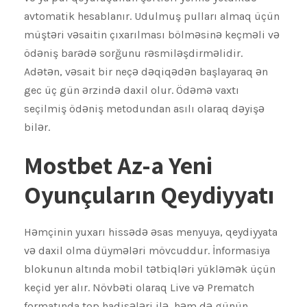
avtomatik hesablanır. Udulmuş pulları almaq üçün
müştəri vəsaitin çıxarılması bölməsinə keçməli və
ödəniş barədə sorğunu rəsmiləşdirməlidir.
Adətən, vəsait bir neçə dəqiqədən başlayaraq ən
gec üç gün ərzində daxil olur. Ödəmə vaxtı
seçilmiş ödəniş metodundan asılı olaraq dəyişə
bilər.
Mostbet Az-a Yeni
Oyunçuların Qeydiyyatı
Həmçinin yuxarı hissədə əsas menyuya, qeydiyyata
və daxil olma düymələri mövcuddur. İnformasiya
blokunun altında mobil tətbiqləri yükləmək üçün
keçid yer alır. Növbəti olaraq Live və Prematch
formatında top hadisələri ilə, həm də günün