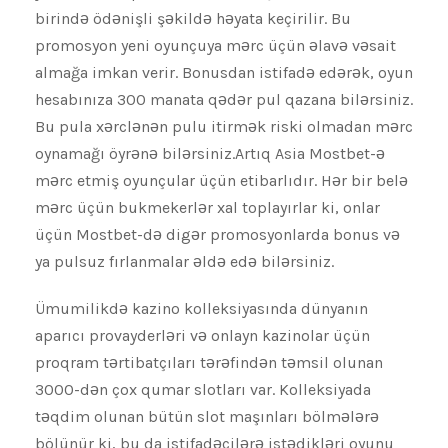
birində ödənişli şəkildə həyata keçirilir. Bu
promosyon yeni oyunçuya mərc üçün əlavə vəsait
almağa imkan verir. Bonusdan istifadə edərək, oyun
hesabınıza 300 manata qədər pul qazana bilərsiniz.
Bu pula xərclənən pulu itirmək riski olmadan mərc
oynamağı öyrənə bilərsiniz.Artıq Asia Mostbet-ə
mərc etmiş oyunçular üçün etibarlıdır. Hər bir belə
mərc üçün bukmekerlər xal toplayırlar ki, onlar
üçün Mostbet-də digər promosyonlarda bonus və
ya pulsuz fırlanmalar əldə edə bilərsiniz.
Ümumilikdə kazino kolleksiyasında dünyanın
aparıcı provayderləri və onlayn kazinolar üçün
proqram tərtibatçıları tərəfindən təmsil olunan
3000-dən çox qumar slotları var. Kolleksiyada
təqdim olunan bütün slot maşınları bölmələrə
bölünür ki, bu da istifadəçilərə istədikləri oyunu