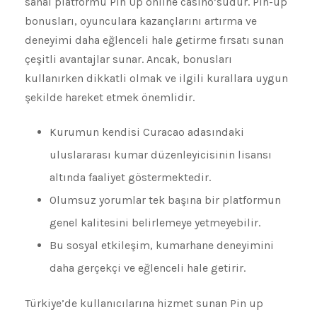
sanal platformu Pin Up online casino’sudur. Pin-up
bonusları, oyunculara kazançlarını artırma ve
deneyimi daha eğlenceli hale getirme fırsatı sunan
çeşitli avantajlar sunar. Ancak, bonusları
kullanırken dikkatli olmak ve ilgili kurallara uygun
şekilde hareket etmek önemlidir.
Kurumun kendisi Curacao adasındaki
uluslararası kumar düzenleyicisinin lisansı
altında faaliyet göstermektedir.
Olumsuz yorumlar tek başına bir platformun
genel kalitesini belirlemeye yetmeyebilir.
Bu sosyal etkileşim, kumarhane deneyimini
daha gerçekçi ve eğlenceli hale getirir.
Türkiye’de kullanıcılarına hizmet sunan Pin up