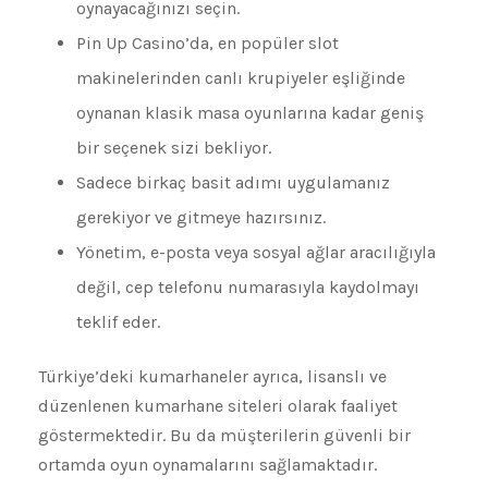
oynayacağınızı seçin.
Pin Up Casino’da, en popüler slot
makinelerinden canlı krupiyeler eşliğinde
oynanan klasik masa oyunlarına kadar geniş
bir seçenek sizi bekliyor.
Sadece birkaç basit adımı uygulamanız
gerekiyor ve gitmeye hazırsınız.
Yönetim, e-posta veya sosyal ağlar aracılığıyla
değil, cep telefonu numarasıyla kaydolmayı
teklif eder.
Türkiye’deki kumarhaneler ayrıca, lisanslı ve
düzenlenen kumarhane siteleri olarak faaliyet
göstermektedir. Bu da müşterilerin güvenli bir
ortamda oyun oynamalarını sağlamaktadır.