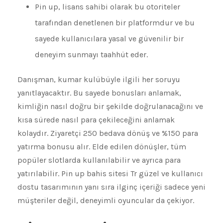
Pin up, lisans sahibi olarak bu otoriteler
tarafından denetlenen bir platformdur ve bu
sayede kullanıcılara yasal ve güvenilir bir
deneyim sunmayı taahhüt eder.
Danışman, kumar kulübüyle ilgili her soruyu
yanıtlayacaktır. Bu sayede bonusları anlamak,
kimliğin nasıl doğru bir şekilde doğrulanacağını ve
kısa sürede nasıl para çekileceğini anlamak
kolaydır. Ziyaretçi 250 bedava dönüş ve %150 para
yatırma bonusu alır. Elde edilen dönüşler, tüm
popüler slotlarda kullanılabilir ve ayrıca para
yatırılabilir. Pin up bahis sitesi Tr güzel ve kullanıcı
dostu tasarımının yanı sıra ilginç içeriği sadece yeni
müşteriler değil, deneyimli oyuncular da çekiyor.