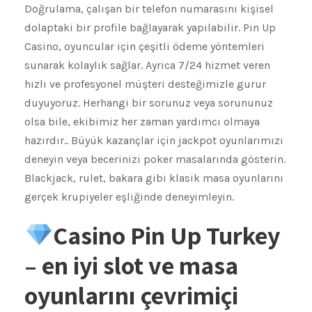
Doğrulama, çalışan bir telefon numarasını kişisel
dolaptaki bir profile bağlayarak yapılabilir. Pin Up
Casino, oyuncular için çeşitli ödeme yöntemleri
sunarak kolaylık sağlar. Ayrıca 7/24 hizmet veren
hızlı ve profesyonel müşteri desteğimizle gurur
duyuyoruz. Herhangi bir sorunuz veya sorununuz
olsa bile, ekibimiz her zaman yardımcı olmaya
hazırdır.. Büyük kazançlar için jackpot oyunlarımızı
deneyin veya becerinizi poker masalarında gösterin.
Blackjack, rulet, bakara gibi klasik masa oyunlarını
gerçek krupiyeler eşliğinde deneyimleyin.
Casino Pin Up Turkey
– en iyi slot ve masa
oyunlarını çevrimiçi