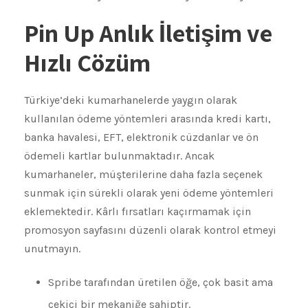
Pin Up Anlık İletişim ve
Hızlı Çözüm
Türkiye’deki kumarhanelerde yaygın olarak
kullanılan ödeme yöntemleri arasında kredi kartı,
banka havalesi, EFT, elektronik cüzdanlar ve ön
ödemeli kartlar bulunmaktadır. Ancak
kumarhaneler, müşterilerine daha fazla seçenek
sunmak için sürekli olarak yeni ödeme yöntemleri
eklemektedir. Kârlı fırsatları kaçırmamak için
promosyon sayfasını düzenli olarak kontrol etmeyi
unutmayın.
Spribe tarafından üretilen öğe, çok basit ama
çekici bir mekaniğe sahiptir.