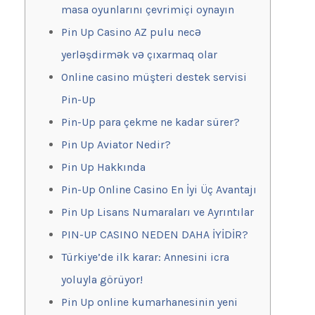
masa oyunlarını çevrimiçi oynayın
Pin Up Casino AZ pulu necə
yerləşdirmək və çıxarmaq olar
Online casino müşteri destek servisi
Pin-Up
Pin-Up para çekme ne kadar sürer?
Pin Up Aviator Nedir?
Pin Up Hakkında
Pin-Up Online Casino En İyi Üç Avantajı
Pin Up Lisans Numaraları ve Ayrıntılar
PIN-UP CASINO NEDEN DAHA İYİDİR?
Türkiye’de ilk karar: Annesini icra
yoluyla görüyor!
Pin Up online kumarhanesinin yeni