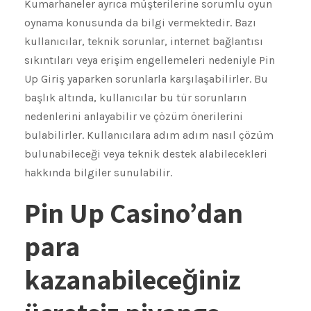
Kumarhaneler ayrıca müşterilerine sorumlu oyun
oynama konusunda da bilgi vermektedir. Bazı
kullanıcılar, teknik sorunlar, internet bağlantısı
sıkıntıları veya erişim engellemeleri nedeniyle Pin
Up Giriş yaparken sorunlarla karşılaşabilirler. Bu
başlık altında, kullanıcılar bu tür sorunların
nedenlerini anlayabilir ve çözüm önerilerini
bulabilirler. Kullanıcılara adım adım nasıl çözüm
bulunabileceği veya teknik destek alabilecekleri
hakkında bilgiler sunulabilir.
Pin Up Casino’dan
para
kazanabileceğiniz