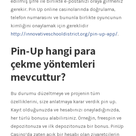
edilmiş şifre ile birlikte e-postanızı oraya girmeniz
gerekir. Pin Up online casinolarında doğrulama,
telefon numarasını ve bununla birlikte oyuncunun
kimliğini onaylamak için gereklidir
http://innovativeschooldistrict.org/pin-up-app/
.
Pin-Up hangi para
çekme yöntemleri
mevcuttur?
Bu durumu düzeltmeye ve projenin tüm
özelliklerini, size anlatmaya karar verdik pin up.
Kayıt olduğunuzda ve hesabınızı onayladığınızda,
her türlü bonusu alabilirsiniz. Örneğin, freespin ve
depozitonuza ve ilk depozitonuza bir bonus. PinUp
Casino’da zaten açık bir hesabı olan ziyaretçilerin