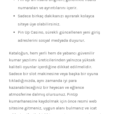
numaraları ve ayrıntılarını içerir.
Sadece birkaç dakikanızı ayırarak kolayca
siteye üye olabilirsiniz.
Pin Up Casino, sürekli güncellenen yeni giriş
adreslerini sosyal medyada duyurur.
Kataloğun, hem yerli hem de yabancı güvenilir
kumar yazılımı üreticilerinden yalnızca yüksek
kaliteli oyunlar içerdiğine dikkat edilmelidir.
Sadece bir slot makinesine veya başka bir oyuna
tıkladığınızda, aynı zamanda iyi para
kazanabileceğiniz bir heyecan ve eğlence
atmosferine dalmış olursunuz. PinUp
kumarhanesine kaydolmak için önce resmi web
sitesine gitmeniz, uygun alanı bulmanız ve icat