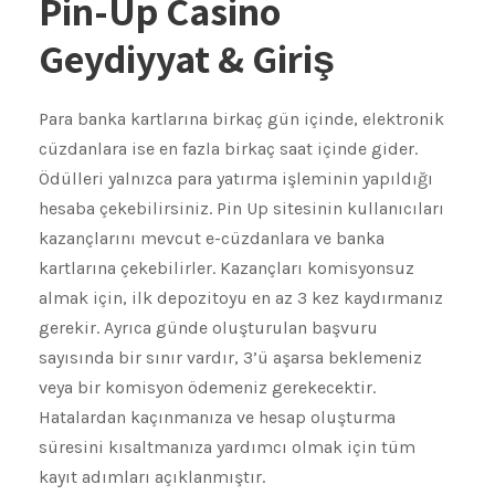
Pin-Up Casino
Geydiyyat & Giriş
Para banka kartlarına birkaç gün içinde, elektronik
cüzdanlara ise en fazla birkaç saat içinde gider.
Ödülleri yalnızca para yatırma işleminin yapıldığı
hesaba çekebilirsiniz. Pin Up sitesinin kullanıcıları
kazançlarını mevcut e-cüzdanlara ve banka
kartlarına çekebilirler. Kazançları komisyonsuz
almak için, ilk depozitoyu en az 3 kez kaydırmanız
gerekir. Ayrıca günde oluşturulan başvuru
sayısında bir sınır vardır, 3’ü aşarsa beklemeniz
veya bir komisyon ödemeniz gerekecektir.
Hatalardan kaçınmanıza ve hesap oluşturma
süresini kısaltmanıza yardımcı olmak için tüm
kayıt adımları açıklanmıştır.