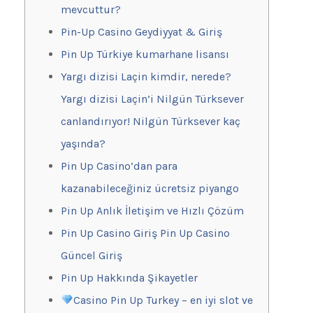
mevcuttur?
Pin-Up Casino Geydiyyat & Giriş
Pin Up Türkiye kumarhane lisansı
Yargı dizisi Laçin kimdir, nerede?
Yargı dizisi Laçin’i Nilgün Türksever
canlandırıyor! Nilgün Türksever kaç
yaşında?
Pin Up Casino’dan para
kazanabileceğiniz ücretsiz piyango
Pin Up Anlık İletişim ve Hızlı Çözüm
Pin Up Casino Giriş Pin Up Casino
Güncel Giriş
Pin Up Hakkında Şikayetler
Casino Pin Up Turkey – en iyi slot ve