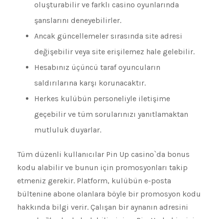
oluşturabilir ve farklı casino oyunlarında
şanslarını deneyebilirler.
Ancak güncellemeler sırasında site adresi
değişebilir veya site erişilemez hale gelebilir.
Hesabınız üçüncü taraf oyuncuların
saldırılarına karşı korunacaktır.
Herkes kulübün personeliyle iletişime
geçebilir ve tüm sorularınızı yanıtlamaktan
mutluluk duyarlar.
Tüm düzenli kullanıcılar Pin Up casino`da bonus
kodu alabilir ve bunun için promosyonları takip
etmeniz gerekir. Platform, kulübün e-posta
bültenine abone olanlara böyle bir promosyon kodu
hakkında bilgi verir. Çalışan bir aynanın adresini