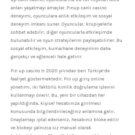
anları yaşatmayı amaçlar. Pinup canlı casino
deneyimi, oyunculara anlık etkileşim ve sosyal
deneyim imkanı sunar. Oyuncular, krupiyelerle
sohbet edebilir, diğer oyuncularla etkileşimde
bulunabilir ve oyun stratejilerini paylaşabilirler. Bu
sosyal etkileşim, kumarhane deneyimini daha
gerçekçi ve eğlenceli hale getirir.
Pin up casino tr 2020 yılından beri Türkiye’de
faaliyet göstermektedir. Pin up giriş online
yönetimi, iki faktörlü kimlik doğrulama işlevini
kullanmayı önerir. Bu, yeni bir cihazdan her
yapıldığında, kişisel hesabınıza girilmesi
konusunda bilgilendirileceğiniz anlamına gelir.
Onaylamayı iptal ederseniz, hesabınız bloke edilir
ve blokeyi yalnızca siz manuel olarak