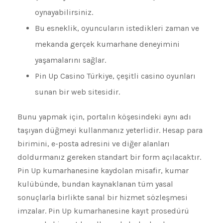
oynayabilirsiniz.
Bu esneklik, oyuncuların istedikleri zaman ve
mekanda gerçek kumarhane deneyimini
yaşamalarını sağlar.
Pin Up Casino Türkiye, çeşitli casino oyunları
sunan bir web sitesidir.
Bunu yapmak için, portalın köşesindeki aynı adı
taşıyan düğmeyi kullanmanız yeterlidir. Hesap para
birimini, e-posta adresini ve diğer alanları
doldurmanız gereken standart bir form açılacaktır.
Pin Up kumarhanesine kaydolan misafir, kumar
kulübünde, bundan kaynaklanan tüm yasal
sonuçlarla birlikte sanal bir hizmet sözleşmesi
imzalar. Pin Up kumarhanesine kayıt prosedürü