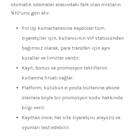
otomatik ödemeler arasındaki fark olan miktarın
%10’unu geri alır.
Pin Up kumarhanesine kaydolan tüm
ziyaretçiler için, kullanıcının VIP statüsünden
bağımsız olarak, para transferi için aynı
kurallar ve limitler vardır.
Kayıt, bonus ve promosyon tekliflerini
kullanma fırsatı sağlar.
Platform, kulübün e-posta bültenine abone
olanlara böyle bir promosyon kodu hakkında
bilgi verir.
Kayıttan önce, her site ziyaretçisi arayüzü ve
oyunları test edebilir.