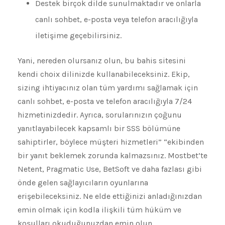
Destek birçok dilde sunulmaktadır ve onlarla
canlı sohbet, e-posta veya telefon aracılığıyla
iletişime geçebilirsiniz.
Yani, nereden olursanız olun, bu bahis sitesini
kendi choix dilinizde kullanabileceksiniz. Ekip,
sizing ihtiyacınız olan tüm yardımı sağlamak için
canlı sohbet, e-posta ve telefon aracılığıyla 7/24
hizmetinizdedir. Ayrıca, sorularınızın çoğunu
yanıtlayabilecek kapsamlı bir SSS bölümüne
sahiptirler, böylece müşteri hizmetleri” “ekibinden
bir yanıt beklemek zorunda kalmazsınız. Mostbet’te
Netent, Pragmatic Use, BetSoft ve daha fazlası gibi
önde gelen sağlayıcıların oyunlarına
erişebileceksiniz. Ne elde ettiğinizi anladığınızdan
emin olmak için kodla ilişkili tüm hüküm ve
koşulları okuduğunuzdan emin olun.