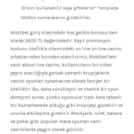
ID’sini kullanabilir veya şifrelerini” “empieza
telefon numaralarını girebilirler.
Mostbet giriş sitesindeki hoş geldin bonusu tam
olarak 2600 TL değerindedir. Kayıt promosyon
kodunu özellikle sitemizdeki on line on line casino
ortaklarından birinden alabilirsiniz. Mostbet’teki
canlı about line casino, kullanıcıların bir video
yayını aracılığıyla gerçek zamanlı krupiyelerle
casino oyunları oynamasına olanak tanıyan bir
özelliktir. Bu, daha sürükleyici ve otantik bir oyun
deneyimi sunar, çünkü oyuncular tıpkı kara tabanlı
bir kumarhanede olduğu gibi krupiyeyi görebilir ve
onunla etkileşime girebilir. Blackjack, rulet, bakara
ve poker gibi popüler masa oyunları canlı
casinolarda yaygın olarak görülür.