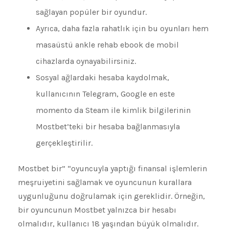
sağlayan popüler bir oyundur.
Ayrıca, daha fazla rahatlık için bu oyunları hem
masaüstü ankle rehab ebook de mobil
cihazlarda oynayabilirsiniz.
Sosyal ağlardaki hesaba kaydolmak,
kullanıcının Telegram, Google en este
momento da Steam ile kimlik bilgilerinin
Mostbet’teki bir hesaba bağlanmasıyla
gerçekleştirilir.
Mostbet bir” “oyuncuyla yaptığı finansal işlemlerin
meşruiyetini sağlamak ve oyuncunun kurallara
uygunluğunu doğrulamak için gereklidir. Örneğin,
bir oyuncunun Mostbet yalnızca bir hesabı
olmalıdır, kullanıcı 18 yaşından büyük olmalıdır.