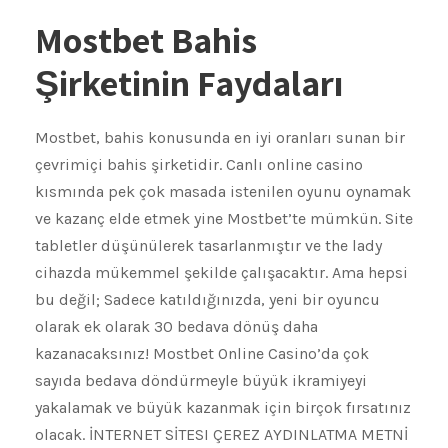
Mostbet Bahis
Şirketinin Faydaları
Mostbet, bahis konusunda en iyi oranları sunan bir
çevrimiçi bahis şirketidir. Canlı online casino
kısmında pek çok masada istenilen oyunu oynamak
ve kazanç elde etmek yine Mostbet’te mümkün. Site
tabletler düşünülerek tasarlanmıştır ve the lady
cihazda mükemmel şekilde çalışacaktır. Ama hepsi
bu değil; Sadece katıldığınızda, yeni bir oyuncu
olarak ek olarak 30 bedava dönüş daha
kazanacaksınız! Mostbet Online Casino’da çok
sayıda bedava döndürmeyle büyük ikramiyeyi
yakalamak ve büyük kazanmak için birçok fırsatınız
olacak. İNTERNET SİTESI ÇEREZ AYDINLATMA METNİ