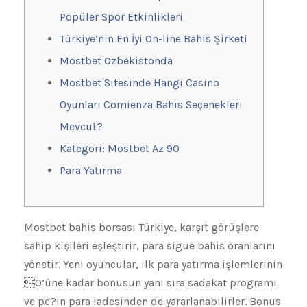
Popüler Spor Etkinlikleri
Türkiye’nin En İyi On-line Bahis Şirketi
Mostbet Ozbekistonda
Mostbet Sitesinde Hangi Casino
Oyunları Comienza Bahis Seçenekleri
Mevcut?
Kategori: Mostbet Az 90
Para Yatırma
Mostbet bahis borsası Türkiye, karşıt görüşlere
sahip kişileri eşleştirir, para sigue bahis oranlarını
yönetir. Yeni oyuncular, ilk para yatırma işlemlerinin
0’üne kadar bonusun yanı sıra sadakat programı
ve pe?in para iadesinden de yararlanabilirler. Bonus