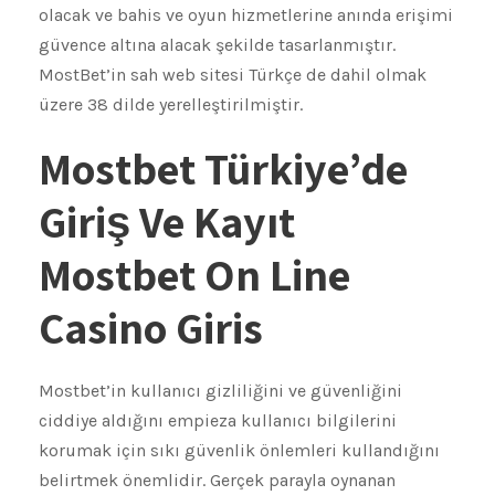
olacak ve bahis ve oyun hizmetlerine anında erişimi
güvence altına alacak şekilde tasarlanmıştır.
MostBet’in sah web sitesi Türkçe de dahil olmak
üzere 38 dilde yerelleştirilmiştir.
Mostbet Türkiye’de
Giriş Ve Kayıt
Mostbet On Line
Casino Giris
Mostbet’in kullanıcı gizliliğini ve güvenliğini
ciddiye aldığını empieza kullanıcı bilgilerini
korumak için sıkı güvenlik önlemleri kullandığını
belirtmek önemlidir. Gerçek parayla oynanan