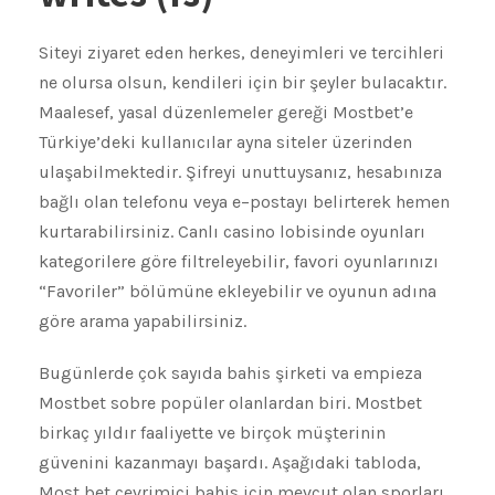
Siteyi ziyaret eden herkes, deneyimleri ve tercihleri
ne olursa olsun, kendileri için bir şeyler bulacaktır.
Maalesef, yasal düzenlemeler gereği Mostbet’e
Türkiye’deki kullanıcılar ayna siteler üzerinden
ulaşabilmektedir. Şifreyi unuttuysanız, hesabınıza
bağlı olan telefonu veya e–postayı belirterek hemen
kurtarabilirsiniz. Canlı casino lobisinde oyunları
kategorilere göre filtreleyebilir, favori oyunlarınızı
“Favoriler” bölümüne ekleyebilir ve oyunun adına
göre arama yapabilirsiniz.
Bugünlerde çok sayıda bahis şirketi va empieza
Mostbet sobre popüler olanlardan biri. Mostbet
birkaç yıldır faaliyette ve birçok müşterinin
güvenini kazanmayı başardı. Aşağıdaki tabloda,
Most bet çevrimiçi bahis için mevcut olan sporları,