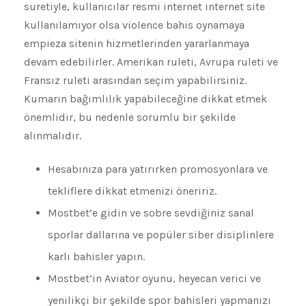
suretiyle, kullanıcılar resmi internet internet site
kullanılamıyor olsa violence bahis oynamaya
empieza sitenin hizmetlerinden yararlanmaya
devam edebilirler. Amerikan ruleti, Avrupa ruleti ve
Fransız ruleti arasından seçim yapabilirsiniz.
Kumarın bağımlılık yapabileceğine dikkat etmek
önemlidir, bu nedenle sorumlu bir şekilde
alınmalıdır.
Hesabınıza para yatırırken promosyonlara ve
tekliflere dikkat etmenizi öneririz.
Mostbet’e gidin ve sobre sevdiğiniz sanal
sporlar dallarına ve popüler siber disiplinlere
karlı bahisler yapın.
Mostbet’in Aviator oyunu, heyecan verici ve
yenilikçi bir şekilde spor bahisleri yapmanızı