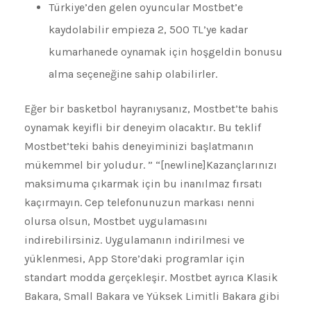
Türkiye’den gelen oyuncular Mostbet’e
kaydolabilir empieza 2, 500 TL’ye kadar
kumarhanede oynamak için hoşgeldin bonusu
alma seçeneğine sahip olabilirler.
Eğer bir basketbol hayranıysanız, Mostbet’te bahis
oynamak keyifli bir deneyim olacaktır. Bu teklif
Mostbet’teki bahis deneyiminizi başlatmanın
mükemmel bir yoludur. ” “[newline]Kazançlarınızı
maksimuma çıkarmak için bu inanılmaz fırsatı
kaçırmayın. Cep telefonunuzun markası nenni
olursa olsun, Mostbet uygulamasını
indirebilirsiniz. Uygulamanın indirilmesi ve
yüklenmesi, App Store’daki programlar için
standart modda gerçekleşir. Mostbet ayrıca Klasik
Bakara, Small Bakara ve Yüksek Limitli Bakara gibi