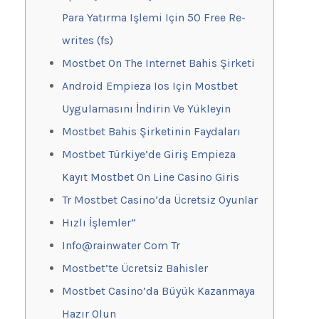
Para Yatırma Işlemi Için 50 Free Re-
writes (fs)
Mostbet On The Internet Bahis Şirketi
Android Empieza Ios Için Mostbet
Uygulamasını İndirin Ve Yükleyin
Mostbet Bahis Şirketinin Faydaları
Mostbet Türkiye’de Giriş Empieza
Kayıt Mostbet On Line Casino Giris
Tr Mostbet Casino’da Ücretsiz Oyunlar
Hızlı İşlemler”
Info@rainwater Com Tr
Mostbet’te Ücretsiz Bahisler
Mostbet Casino’da Büyük Kazanmaya
Hazır Olun