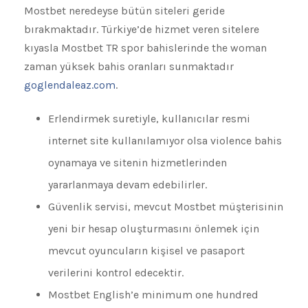
Mostbet neredeyse bütün siteleri geride
bırakmaktadır. Türkiye’de hizmet veren sitelere
kıyasla Mostbet TR spor bahislerinde the woman
zaman yüksek bahis oranları sunmaktadır
goglendaleaz.com
.
Erlendirmek suretiyle, kullanıcılar resmi
internet site kullanılamıyor olsa violence bahis
oynamaya ve sitenin hizmetlerinden
yararlanmaya devam edebilirler.
Güvenlik servisi, mevcut Mostbet müşterisinin
yeni bir hesap oluşturmasını önlemek için
mevcut oyuncuların kişisel ve pasaport
verilerini kontrol edecektir.
Mostbet English’e minimum one hundred