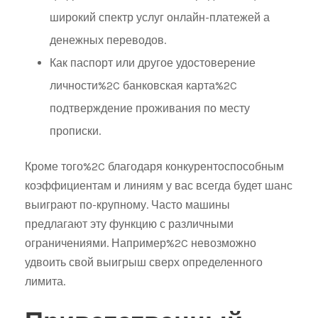
широкий спектр услуг онлайн-платежей а
денежных переводов.
Как паспорт или другое удостоверение
личности%2C банковская карта%2C
подтверждение проживания по месту
прописки.
Кроме того%2C благодаря конкурентоспособным
коэффициентам и линиям у вас всегда будет шанс
выиграют по-крупному. Часто машины
предлагают эту функцию с различными
ограничениями. Например%2C невозможно
удвоить свой выигрыш сверх определенного
лимита.