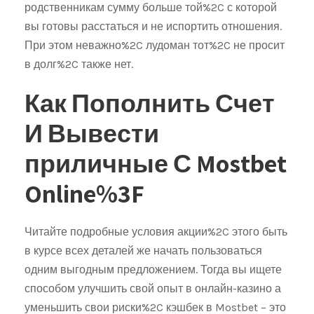
родственникам сумму больше той%2C с которой
вы готовы расстаться и не испортить отношения.
При этом неважно%2C лудоман тот%2C не просит
в долг%2C также нет.
Как Пополнить Счет
И Вывести
приличные С Mostbet
Online%3F
Читайте подробные условия акции%2C этого быть
в курсе всех деталей же начать пользоваться
одним выгодным предложением. Тогда вы ищете
способом улучшить свой опыт в онлайн-казино а
уменьшить свои риски%2C кэшбек в Mostbet – это