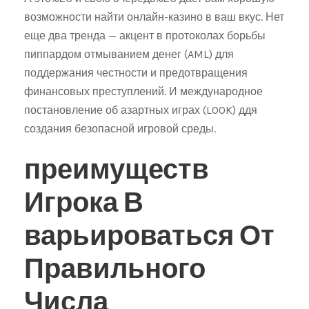
возможности найти онлайн-казино в ваш вкус. Нет
еще два тренда — акцент в протоколах борьбы
пиппардом отмыванием денег (AML) для
поддержания честности и предотвращения
финансовых преступлений. И международное
постановление об азартных играх (LOOK) ддя
создания безопасной игровой среды.
преимуществ
Игрока В
варьироваться От
Правильного
Числа