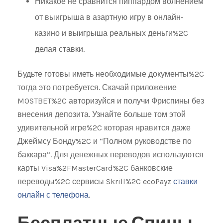
Никакое не сравнится пиппардом волнением
от выигрыша в азартную игру в онлайн-
казино и выигрыша реальных деньги%2C
делая ставки.
Будьте готовы иметь необходимые документы%2C
тогда это потребуется. Скачай приложение
MOSTBET%2C авторизуйся и получи Фриспины без
внесения депозита. Узнайте больше том этой
удивительной игре%2C которая нравится даже
Джеймсу Бонду%2C и “Полном руководстве по
баккара”. Для денежных переводов используются
карты Visa%2FMasterCard%2C банковские
переводы%2C сервисы Skrill%2C ecoPayz
ставки
онлайн с телефона
.
Бесплатные Спины