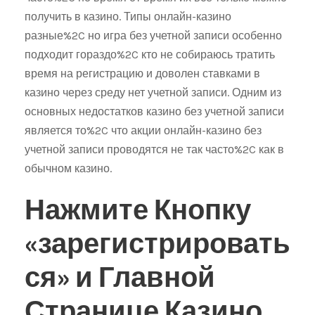
получить в казино. Типы онлайн-казино
разные%2C но игра без учетной записи особенно
подходит гораздо%2C кто не собираюсь тратить
время на регистрацию и доволен ставками в
казино через среду нет учетной записи. Одним из
основных недостатков казино без учетной записи
является то%2C что акции онлайн-казино без
учетной записи проводятся не так часто%2C как в
обычном казино.
Нажмите Кнопку
«зарегистрировать
ся» и Главной
Странице Казино