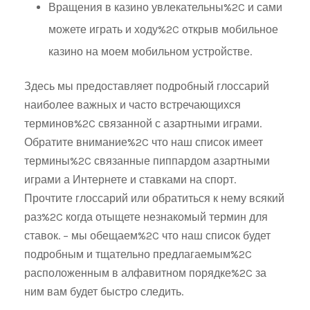
Вращения в казино увлекательны%2C и сами
можете играть и ходу%2C открыв мобильное
казино на моем мобильном устройстве.
Здесь мы предоставляет подробный глоссарий
наиболее важных и часто встречающихся
терминов%2C связанной с азартными играми.
Обратите внимание%2C что наш список имеет
термины%2C связанные пиппардом азартными
играми а Интернете и ставками на спорт.
Прочтите глоссарий или обратиться к нему всякий
раз%2C когда отыщете незнакомый термин для
ставок. – мы обещаем%2C что наш список будет
подробным и тщательно предлагаемым%2C
расположенным в алфавитном порядке%2C за
ним вам будет быстро следить.