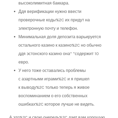
высоколимитная баккара.
Ддя верификации нужно ввести
проверочные коды%2C их придут на
электронную почту и телефон.
Минимальная доля депозита варьируется
остального казино к казино%2C но обычно
ддя эстонского казино она” “содержит 10
евро.
У него тоже оставались проблемы
с азартными играми%2C и я пришел
к выводу%2C только теперь я живое
воспоминанием о его собственных
ошибках%2C которое лучше не видеть.
А это%2C и свою очередь%2C дает вам хорошую