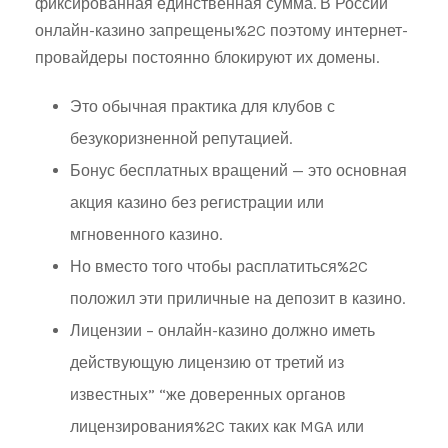
фиксированная единственная сумма. В России
онлайн-казино запрещены%2C поэтому интернет-
провайдеры постоянно блокируют их домены.
Это обычная практика для клубов с
безукоризненной репутацией.
Бонус бесплатных вращений — это основная
акция казино без регистрации или
мгновенного казино.
Но вместо того чтобы расплатиться%2C
положил эти приличные на депозит в казино.
Лицензии – онлайн-казино должно иметь
действующую лицензию от третий из
известных” “же доверенных органов
лицензирования%2C таких как MGA или