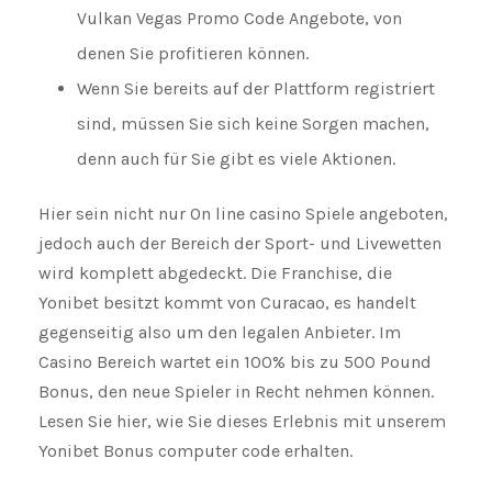
Vulkan Vegas Promo Code Angebote, von
denen Sie profitieren können.
Wenn Sie bereits auf der Plattform registriert
sind, müssen Sie sich keine Sorgen machen,
denn auch für Sie gibt es viele Aktionen.
Hier sein nicht nur On line casino Spiele angeboten,
jedoch auch der Bereich der Sport- und Livewetten
wird komplett abgedeckt. Die Franchise, die
Yonibet besitzt kommt von Curacao, es handelt
gegenseitig also um den legalen Anbieter. Im
Casino Bereich wartet ein 100% bis zu 500 Pound
Bonus, den neue Spieler in Recht nehmen können.
Lesen Sie hier, wie Sie dieses Erlebnis mit unserem
Yonibet Bonus computer code erhalten.