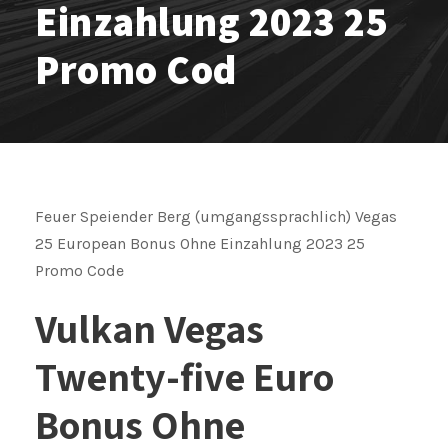
Einzahlung 2023 25
Promo Cod
Feuer Speiender Berg (umgangssprachlich) Vegas
25 European Bonus Ohne Einzahlung 2023 25
Promo Code
Vulkan Vegas
Twenty-five Euro
Bonus Ohne