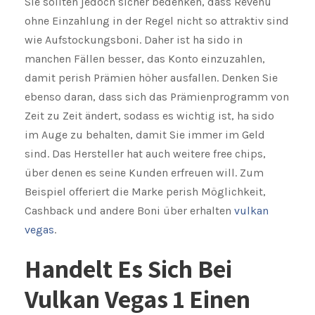
Sie sollten jedoch sicher bedenken, dass Revenu
ohne Einzahlung in der Regel nicht so attraktiv sind
wie Aufstockungsboni. Daher ist ha sido in
manchen Fällen besser, das Konto einzuzahlen,
damit perish Prämien höher ausfallen. Denken Sie
ebenso daran, dass sich das Prämienprogramm von
Zeit zu Zeit ändert, sodass es wichtig ist, ha sido
im Auge zu behalten, damit Sie immer im Geld
sind. Das Hersteller hat auch weitere free chips,
über denen es seine Kunden erfreuen will. Zum
Beispiel offeriert die Marke perish Möglichkeit,
Cashback und andere Boni über erhalten
vulkan
vegas
.
Handelt Es Sich Bei
Vulkan Vegas 1 Einen