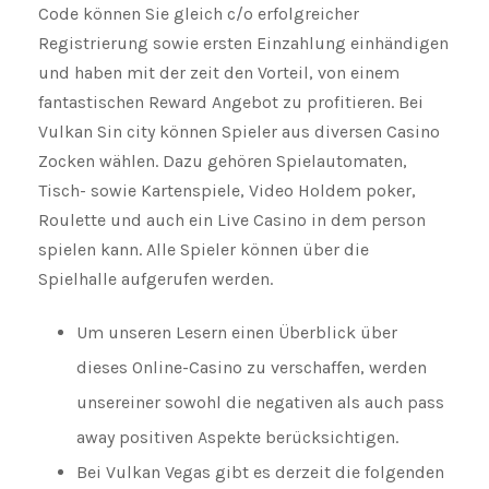
Code können Sie gleich c/o erfolgreicher
Registrierung sowie ersten Einzahlung einhändigen
und haben mit der zeit den Vorteil, von einem
fantastischen Reward Angebot zu profitieren. Bei
Vulkan Sin city können Spieler aus diversen Casino
Zocken wählen. Dazu gehören Spielautomaten,
Tisch- sowie Kartenspiele, Video Holdem poker,
Roulette und auch ein Live Casino in dem person
spielen kann. Alle Spieler können über die
Spielhalle aufgerufen werden.
Um unseren Lesern einen Überblick über
dieses Online-Casino zu verschaffen, werden
unsereiner sowohl die negativen als auch pass
away positiven Aspekte berücksichtigen.
Bei Vulkan Vegas gibt es derzeit die folgenden