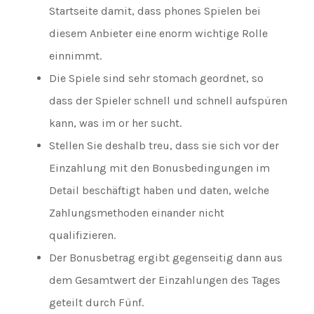
Startseite damit, dass phones Spielen bei
diesem Anbieter eine enorm wichtige Rolle
einnimmt.
Die Spiele sind sehr stomach geordnet, so
dass der Spieler schnell und schnell aufspüren
kann, was im or her sucht.
Stellen Sie deshalb treu, dass sie sich vor der
Einzahlung mit den Bonusbedingungen im
Detail beschäftigt haben und daten, welche
Zahlungsmethoden einander nicht
qualifizieren.
Der Bonusbetrag ergibt gegenseitig dann aus
dem Gesamtwert der Einzahlungen des Tages
geteilt durch Fünf.