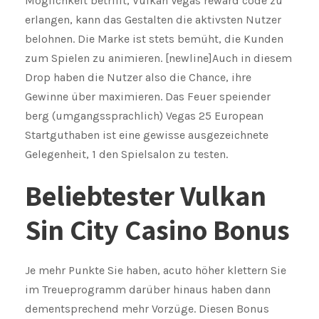
Möglichkeit betrifft, Vulkan Vegas reward code zu
erlangen, kann das Gestalten die aktivsten Nutzer
belohnen. Die Marke ist stets bemüht, die Kunden
zum Spielen zu animieren. [newline]Auch in diesem
Drop haben die Nutzer also die Chance, ihre
Gewinne über maximieren. Das Feuer speiender
berg (umgangssprachlich) Vegas 25 European
Startguthaben ist eine gewisse ausgezeichnete
Gelegenheit, 1 den Spielsalon zu testen.
Beliebtester Vulkan
Sin City Casino Bonus
Je mehr Punkte Sie haben, acuto höher klettern Sie
im Treueprogramm darüber hinaus haben dann
dementsprechend mehr Vorzüge. Diesen Bonus