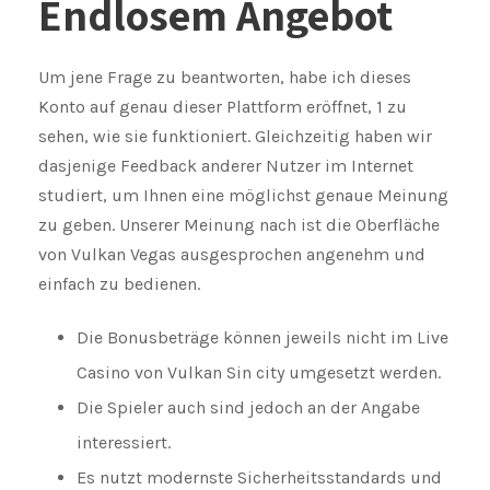
Endlosem Angebot
Um jene Frage zu beantworten, habe ich dieses
Konto auf genau dieser Plattform eröffnet, 1 zu
sehen, wie sie funktioniert. Gleichzeitig haben wir
dasjenige Feedback anderer Nutzer im Internet
studiert, um Ihnen eine möglichst genaue Meinung
zu geben. Unserer Meinung nach ist die Oberfläche
von Vulkan Vegas ausgesprochen angenehm und
einfach zu bedienen.
Die Bonusbeträge können jeweils nicht im Live
Casino von Vulkan Sin city umgesetzt werden.
Die Spieler auch sind jedoch an der Angabe
interessiert.
Es nutzt modernste Sicherheitsstandards und