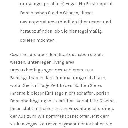
(umgangssprachlich) Vegas No First deposit
Bonus haben Sie die Chance, dieses
Casinoportal unverbindlich über testen und
herauszufinden, ob Sie hier regelmäßig
spielen möchten.
Gewinne, die über dem Startguthaben erzielt
werden, unterliegen living area
Umsatzbedingungen des Anbieters. Das
Bonusguthaben darft fünfmal umgesetzt sein,
wofür Sie fünf Tage Zeit haben. Sollten Sie es
innerhalb dieser fünf Tage nicht schaffen, perish
Bonusbedingungen zu erfüllen, verfällt Ihr Gewinn.
Ihnen steht mit einer ersten Einzahlung allerdings
der Aus zum Willkommenspaket offen. Mit dem
Vulkan Vegas No Down payment Bonus haben Sie