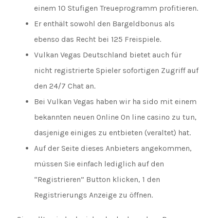
einem 10 Stufigen Treueprogramm profitieren.
Er enthält sowohl den Bargeldbonus als
ebenso das Recht bei 125 Freispiele.
Vulkan Vegas Deutschland bietet auch für
nicht registrierte Spieler sofortigen Zugriff auf
den 24/7 Chat an.
Bei Vulkan Vegas haben wir ha sido mit einem
bekannten neuen Online On line casino zu tun,
dasjenige einiges zu entbieten (veraltet) hat.
Auf der Seite dieses Anbieters angekommen,
müssen Sie einfach lediglich auf den
“Registrieren” Button klicken, 1 den
Registrierungs Anzeige zu öffnen.