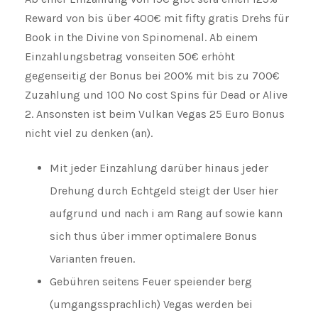
Reward von bis über 400€ mit fifty gratis Drehs für
Book in the Divine von Spinomenal. Ab einem
Einzahlungsbetrag vonseiten 50€ erhöht
gegenseitig der Bonus bei 200% mit bis zu 700€
Zuzahlung und 100 No cost Spins für Dead or Alive
2. Ansonsten ist beim Vulkan Vegas 25 Euro Bonus
nicht viel zu denken (an).
Mit jeder Einzahlung darüber hinaus jeder
Drehung durch Echtgeld steigt der User hier
aufgrund und nach i am Rang auf sowie kann
sich thus über immer optimalere Bonus
Varianten freuen.
Gebühren seitens Feuer speiender berg
(umgangssprachlich) Vegas werden bei