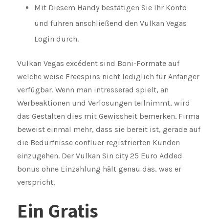
Mit Diesem Handy bestätigen Sie Ihr Konto
und führen anschließend den Vulkan Vegas
Login durch.
Vulkan Vegas excédent sind Boni-Formate auf
welche weise Freespins nicht lediglich für Anfänger
verfügbar. Wenn man intresserad spielt, an
Werbeaktionen und Verlosungen teilnimmt, wird
das Gestalten dies mit Gewissheit bemerken. Firma
beweist einmal mehr, dass sie bereit ist, gerade auf
die Bedürfnisse confluer registrierten Kunden
einzugehen. Der Vulkan Sin city 25 Euro Added
bonus ohne Einzahlung hält genau das, was er
verspricht.
Ein Gratis