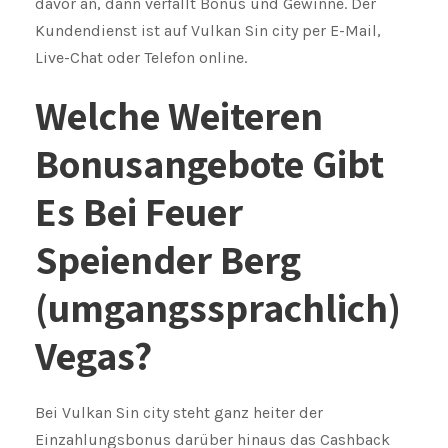
davor an, dann verfällt Bonus und Gewinne. Der
Kundendienst ist auf Vulkan Sin city per E-Mail,
Live-Chat oder Telefon online.
Welche Weiteren
Bonusangebote Gibt
Es Bei Feuer
Speiender Berg
(umgangssprachlich)
Vegas?
Bei Vulkan Sin city steht ganz heiter der
Einzahlungsbonus darüber hinaus das Cashback