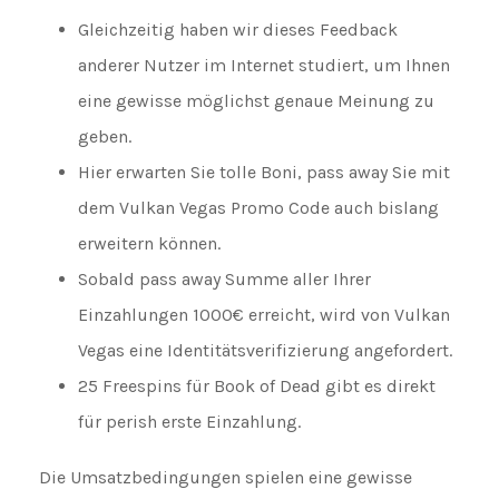
Gleichzeitig haben wir dieses Feedback
anderer Nutzer im Internet studiert, um Ihnen
eine gewisse möglichst genaue Meinung zu
geben.
Hier erwarten Sie tolle Boni, pass away Sie mit
dem Vulkan Vegas Promo Code auch bislang
erweitern können.
Sobald pass away Summe aller Ihrer
Einzahlungen 1000€ erreicht, wird von Vulkan
Vegas eine Identitätsverifizierung angefordert.
25 Freespins für Book of Dead gibt es direkt
für perish erste Einzahlung.
Die Umsatzbedingungen spielen eine gewisse