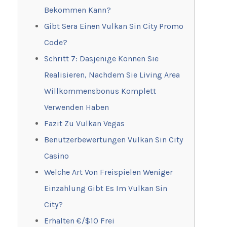
Bekommen Kann?
Gibt Sera Einen Vulkan Sin City Promo
Code?
Schritt 7: Dasjenige Können Sie
Realisieren, Nachdem Sie Living Area
Willkommensbonus Komplett
Verwenden Haben
Fazit Zu Vulkan Vegas
Benutzerbewertungen Vulkan Sin City
Casino
Welche Art Von Freispielen Weniger
Einzahlung Gibt Es Im Vulkan Sin
City?
Erhalten €/$10 Frei