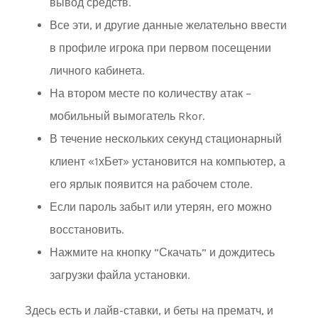
вывод средств.
Все эти, и другие данные желательно ввести
в профиле игрока при первом посещении
личного кабинета.
На втором месте по количеству атак –
мобильный вымогатель Rkor.
В течение нескольких секунд стационарный
клиент «1хБет» установится на компьютер, а
его ярлык появится на рабочем столе.
Если пароль забыт или утерян, его можно
восстановить.
Нажмите на кнопку “Скачать” и дождитесь
загрузки файла установки.
Здесь есть и лайв-ставки, и беты на прематч, и