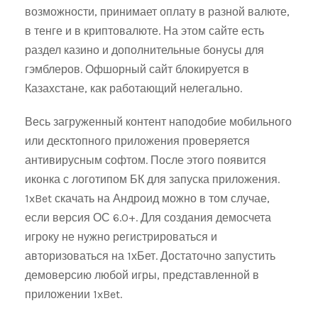
возможности, принимает оплату в разной валюте,
в тенге и в криптовалюте. На этом сайте есть
раздел казино и дополнительные бонусы для
гэмблеров. Офшорный сайт блокируется в
Казахстане, как работающий нелегально.
Весь загруженный контент наподобие мобильного
или десктопного приложения проверяется
антивирусным софтом. После этого появится
иконка с логотипом БК для запуска приложения.
1xBet скачать на Андроид можно в том случае,
если версия ОС 6.0+. Для создания демосчета
игроку не нужно регистрироваться и
авторизоваться на 1хБет. Достаточно запустить
демоверсию любой игры, представленной в
приложении 1xBet.