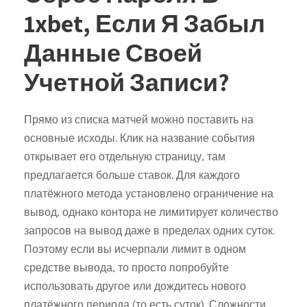
1xbet, Если Я Забыл
Данные Своей
Учетной Записи?
Прямо из списка матчей можно поставить на
основные исходы. Клик на название события
открывает его отдельную страницу, там
предлагается больше ставок. Для каждого
платёжного метода установлено ограничение на
вывод, однако контора не лимитирует количество
запросов на вывод даже в пределах одних суток.
Поэтому если вы исчерпали лимит в одном
средстве вывода, то просто попробуйте
использовать другое или дождитесь нового
платёжного периода (то есть суток). Сложности