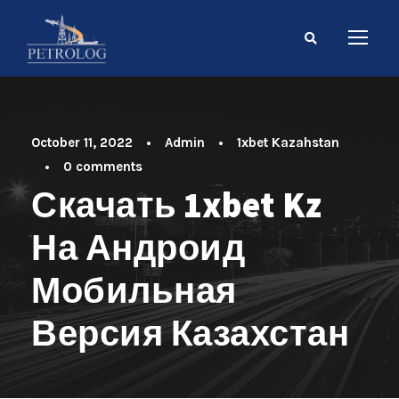
October 11, 2022
•
Admin
•
1xbet Kazahstan
•
0 comments
Скачать 1xbet Kz
На Андроид
Мобильная
Версия Казахстан