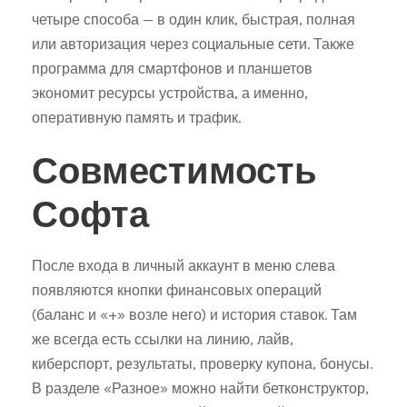
четыре способа — в один клик, быстрая, полная
или авторизация через социальные сети. Также
программа для смартфонов и планшетов
экономит ресурсы устройства, а именно,
оперативную память и трафик.
Совместимость
Софта
После входа в личный аккаунт в меню слева
появляются кнопки финансовых операций
(баланс и «+» возле него) и история ставок. Там
же всегда есть ссылки на линию, лайв,
киберспорт, результаты, проверку купона, бонусы.
В разделе «Разное» можно найти бетконструктор,