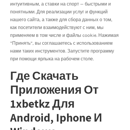
интуитивным, а ставки на спорт — быстрыми и
понятными. Для реализации услуг и функций
нашего сайта, а также для сбора данных о том,
как посетители взаимодействуют с ним, мы
применяем в том числе и файлы cookie. Нажимая
“Принять”, вы соглашаетесь с использованием
нами таких инструментов. Запустите программу
при помощи ярлыка на рабочем столе.
Где Скачать
Приложения От
1xbetkz Для
Android, Iphone И