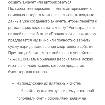
создать аккаунт или авторизоваться.
Пользователя перекинет в меню авторизации, с
помощью которого можно использовать входные
данные уже созданного аккаунта. Чтобы перейти к
регистрации, надо нажать кнопку “Регистрация” в
нижней панели. В окне «Продажа купонов» игроку
предлагается частично или полностью вернуть
сумму пари до завершения спортивного события.
Приятно добавить, что с мобильного устройства в
1xbet kz скачать мобильная версия также можно
играть в онлайн-казино, которое предлагает
букмекерская контора.
Из предложенных платежных систем
выбирайте ту платежную систему, с которой
пополняли счет и оформляем заявку на