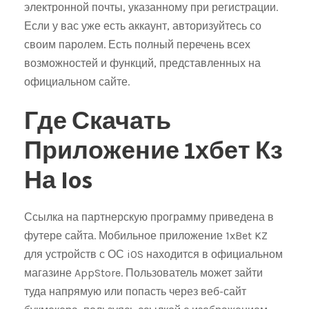
электронной почты, указанному при регистрации.
Если у вас уже есть аккаунт, авторизуйтесь со
своим паролем. Есть полный перечень всех
возможностей и функций, представленных на
официальном сайте.
Где Скачать
Приложение 1хбет Кз
На Ios
Ссылка на партнерскую программу приведена в
футере сайта. Мобильное приложение 1xBet KZ
для устройств с ОС iOS находится в официальном
магазине AppStore. Пользователь может зайти
туда напрямую или попасть через веб-сайт