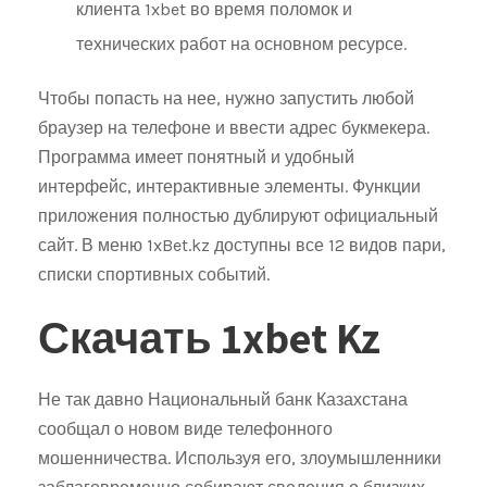
клиента 1xbet во время поломок и
технических работ на основном ресурсе.
Чтобы попасть на нее, нужно запустить любой
браузер на телефоне и ввести адрес букмекера.
Программа имеет понятный и удобный
интерфейс, интерактивные элементы. Функции
приложения полностью дублируют официальный
сайт. В меню 1xBet.kz доступны все 12 видов пари,
списки спортивных событий.
Скачать 1xbet Kz
Не так давно Национальный банк Казахстана
сообщал о новом виде телефонного
мошенничества. Используя его, злоумышленники