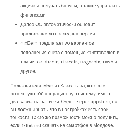
акциях и получать бонусы, а также управлять
финансами.
Далее ОС автоматически обновит
приложение до последней версии.
«1хБет» предлагает 30 вариантов
пополнения счёта с помощью криптовалют, в
том числе Bitcoin, Litecoin, Dogecoin, Dash и
другие.
Пользователи 1xbet из Казахстана, которые
используют iOS операционную систему, имеют
два варианта загрузки. Один – через appstore, но
вы должны знать, что в настройках есть свои
тонкости. Такие же возможности можно получить,
если 1xBet md скачать на смартфон в Молдове.