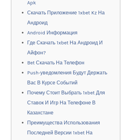
Apk
Скачать Приложение 1xbet Kz На
Андроид
Android Информация
Где Скачать 1xbet На Андроид И
Айфон?
Bet Скачать На Телефон
Push-уведомления Будут Держать
Вас В Курсе Событий
Почему Стоит Выбрать 1xbet Для
Ставок И Игр На Телефоне В
Казахстане
Преимущества Использования
Последней Версии 1xbet На