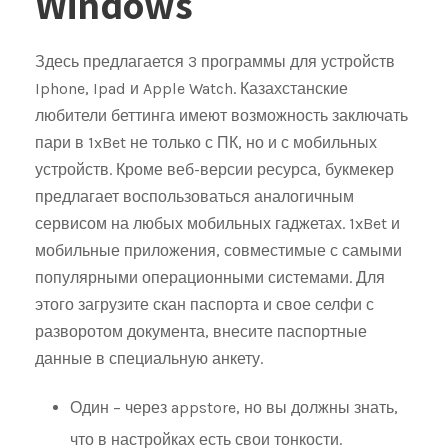
Windows
Здесь предлагается 3 программы для устройств
Iphone, Ipad и Apple Watch. Казахстанские
любители беттинга имеют возможность заключать
пари в 1xBet не только с ПК, но и с мобильных
устройств. Кроме веб-версии ресурса, букмекер
предлагает воспользоваться аналогичным
сервисом на любых мобильных гаджетах. 1xBet и
мобильные приложения, совместимые с самыми
популярными операционными системами. Для
этого загрузите скан паспорта и свое селфи с
разворотом документа, внесите паспортные
данные в специальную анкету.
Один – через appstore, но вы должны знать,
что в настройках есть свои тонкости.