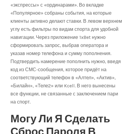
«экспрессы» с «ординарами». Во вкладке
«Популярное» собраны события, на которые
клиенты активно делают ставки. В левом верхнем
углу есть фильтры по видам спорта для удобной
навигации. Через приложение 1xBet нужно
сформировать запрос, выбрав оператора и
указав номер телефона и сумму пополнения.
Подтвердить намерение пополнить нужно, введя
код из СМС-сообщения, которое придёт на
соответствующий телефон в «Алтел», «Актив»,
«Билайн», «Теле2» или Kcell. В него вынесены
все функции, не связанные с заключением пари
на спорт.
Могу Ли Я Сделать
Сброс Пароля В