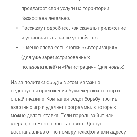
предлагает свои услуги на территории
Казахстана легально.
Расскажу подробнее, как скачать приложение
и установить на ваше устройство.
В меню слева есть кнопки «Авторизация»
(для уже зарегистрированных
пользователей) и «Регистрация» (для новых).
Из-за политики Google в этом магазине
недоступны приложения букмекерских контор и
онлайн-казино. Компания ведет борьбу против
азартных игр и удаляет программы, в которых
можно делать ставки. Если пароль забыт или
утерян, его можно восстановить. Доступ
восстанавливают по номеру телефона или адресу