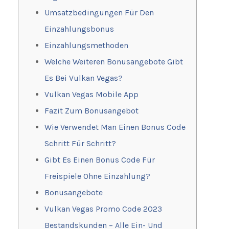
Umsatzbedingungen Für Den
Einzahlungsbonus
Einzahlungsmethoden
Welche Weiteren Bonusangebote Gibt
Es Bei Vulkan Vegas?
Vulkan Vegas Mobile App
Fazit Zum Bonusangebot
Wie Verwendet Man Einen Bonus Code
Schritt Für Schritt?
Gibt Es Einen Bonus Code Für
Freispiele Ohne Einzahlung?
Bonusangebote
Vulkan Vegas Promo Code 2023
Bestandskunden – Alle Ein- Und