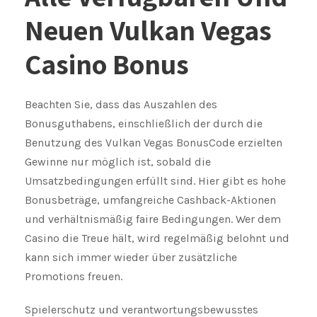
Neuen Vulkan Vegas
Casino Bonus
Beachten Sie, dass das Auszahlen des
Bonusguthabens, einschließlich der durch die
Benutzung des Vulkan Vegas BonusCode erzielten
Gewinne nur möglich ist, sobald die
Umsatzbedingungen erfüllt sind. Hier gibt es hohe
Bonusbeträge, umfangreiche Cashback-Aktionen
und verhältnismäßig faire Bedingungen. Wer dem
Casino die Treue hält, wird regelmäßig belohnt und
kann sich immer wieder über zusätzliche
Promotions freuen.
Spielerschutz und verantwortungsbewusstes