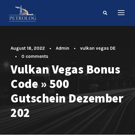
August 18, 2022
•
Admin
•
vulkan vegas DE
•
0 comments
Vulkan Vegas Bonus
Code » 500
Gutschein Dezember
202