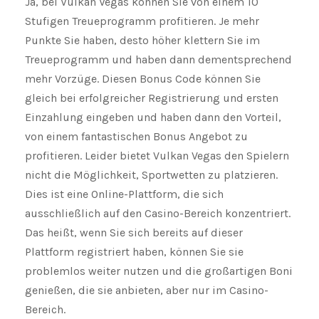
Ja, bei Vulkan Vegas können Sie von einem 10
Stufigen Treueprogramm profitieren. Je mehr
Punkte Sie haben, desto höher klettern Sie im
Treueprogramm und haben dann dementsprechend
mehr Vorzüge. Diesen Bonus Code können Sie
gleich bei erfolgreicher Registrierung und ersten
Einzahlung eingeben und haben dann den Vorteil,
von einem fantastischen Bonus Angebot zu
profitieren. Leider bietet Vulkan Vegas den Spielern
nicht die Möglichkeit, Sportwetten zu platzieren.
Dies ist eine Online-Plattform, die sich
ausschließlich auf den Casino-Bereich konzentriert.
Das heißt, wenn Sie sich bereits auf dieser
Plattform registriert haben, können Sie sie
problemlos weiter nutzen und die großartigen Boni
genießen, die sie anbieten, aber nur im Casino-
Bereich.