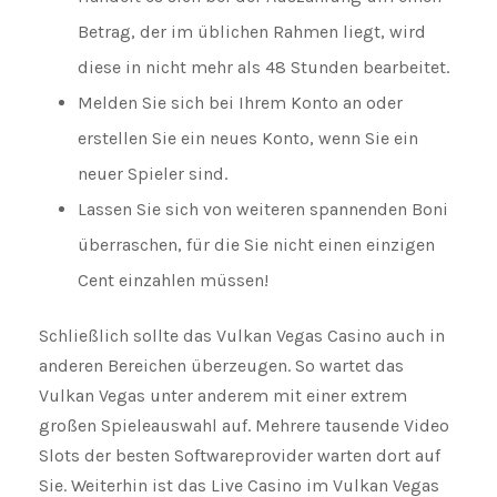
Betrag, der im üblichen Rahmen liegt, wird
diese in nicht mehr als 48 Stunden bearbeitet.
Melden Sie sich bei Ihrem Konto an oder
erstellen Sie ein neues Konto, wenn Sie ein
neuer Spieler sind.
Lassen Sie sich von weiteren spannenden Boni
überraschen, für die Sie nicht einen einzigen
Cent einzahlen müssen!
Schließlich sollte das Vulkan Vegas Casino auch in
anderen Bereichen überzeugen. So wartet das
Vulkan Vegas unter anderem mit einer extrem
großen Spieleauswahl auf. Mehrere tausende Video
Slots der besten Softwareprovider warten dort auf
Sie. Weiterhin ist das Live Casino im Vulkan Vegas