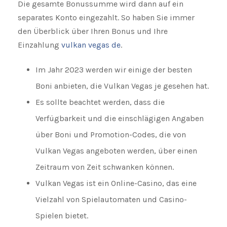
Die gesamte Bonussumme wird dann auf ein
separates Konto eingezahlt. So haben Sie immer
den Überblick über Ihren Bonus und Ihre
Einzahlung
vulkan vegas de
.
Im Jahr 2023 werden wir einige der besten
Boni anbieten, die Vulkan Vegas je gesehen hat.
Es sollte beachtet werden, dass die
Verfügbarkeit und die einschlägigen Angaben
über Boni und Promotion-Codes, die von
Vulkan Vegas angeboten werden, über einen
Zeitraum von Zeit schwanken können.
Vulkan Vegas ist ein Online-Casino, das eine
Vielzahl von Spielautomaten und Casino-
Spielen bietet.