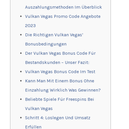
Auszahlungsmethoden Im Überblick
Vulkan Vegas Promo Code Angebote
2023
Die Richtigen Vulkan Vegas’
Bonusbedingungen
Der Vulkan Vegas Bonus Code Für
Bestandskunden – Unser Fazit:
Vulkan Vegas Bonus Code Im Test
Kann Man Mit Einem Bonus Ohne
Einzahlung Wirklich Was Gewinnen?
Beliebte Spiele Für Freespins Bei
Vulkan Vegas
Schritt 4: Loslegen Und Umsatz
Erfüllen