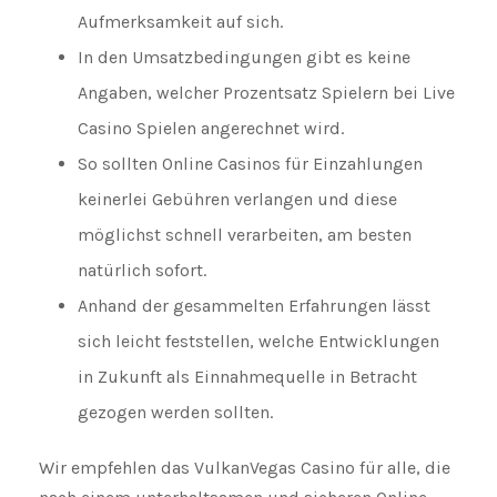
Aufmerksamkeit auf sich.
In den Umsatzbedingungen gibt es keine
Angaben, welcher Prozentsatz Spielern bei Live
Casino Spielen angerechnet wird.
So sollten Online Casinos für Einzahlungen
keinerlei Gebühren verlangen und diese
möglichst schnell verarbeiten, am besten
natürlich sofort.
Anhand der gesammelten Erfahrungen lässt
sich leicht feststellen, welche Entwicklungen
in Zukunft als Einnahmequelle in Betracht
gezogen werden sollten.
Wir empfehlen das VulkanVegas Casino für alle, die