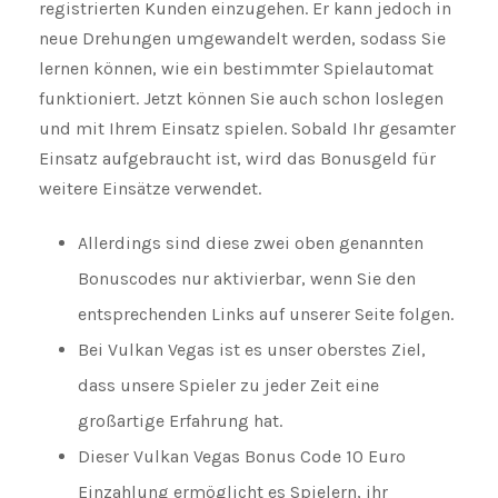
registrierten Kunden einzugehen. Er kann jedoch in
neue Drehungen umgewandelt werden, sodass Sie
lernen können, wie ein bestimmter Spielautomat
funktioniert. Jetzt können Sie auch schon loslegen
und mit Ihrem Einsatz spielen. Sobald Ihr gesamter
Einsatz aufgebraucht ist, wird das Bonusgeld für
weitere Einsätze verwendet.
Allerdings sind diese zwei oben genannten
Bonuscodes nur aktivierbar, wenn Sie den
entsprechenden Links auf unserer Seite folgen.
Bei Vulkan Vegas ist es unser oberstes Ziel,
dass unsere Spieler zu jeder Zeit eine
großartige Erfahrung hat.
Dieser Vulkan Vegas Bonus Code 10 Euro
Einzahlung ermöglicht es Spielern, ihr