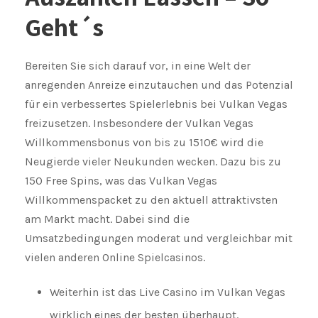
Geht´s
Bereiten Sie sich darauf vor, in eine Welt der
anregenden Anreize einzutauchen und das Potenzial
für ein verbessertes Spielerlebnis bei Vulkan Vegas
freizusetzen. Insbesondere der Vulkan Vegas
Willkommensbonus von bis zu 1510€ wird die
Neugierde vieler Neukunden wecken. Dazu bis zu
150 Free Spins, was das Vulkan Vegas
Willkommenspacket zu den aktuell attraktivsten
am Markt macht. Dabei sind die
Umsatzbedingungen moderat und vergleichbar mit
vielen anderen Online Spielcasinos.
Weiterhin ist das Live Casino im Vulkan Vegas
wirklich eines der besten überhaupt.