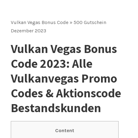
Vulkan Vegas Bonus Code » 500 Gutschein
Dezember 2023
Vulkan Vegas Bonus
Code 2023: Alle
Vulkanvegas Promo
Codes & Aktionscode
Bestandskunden
Content