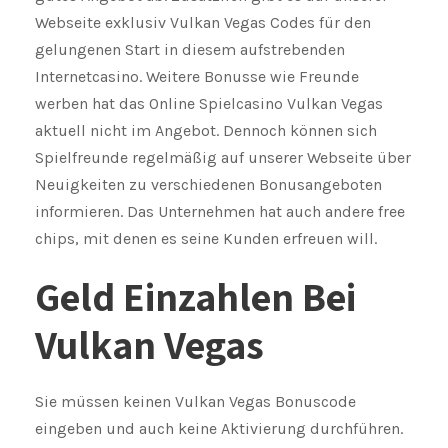
Webseite exklusiv Vulkan Vegas Codes für den
gelungenen Start in diesem aufstrebenden
Internetcasino. Weitere Bonusse wie Freunde
werben hat das Online Spielcasino Vulkan Vegas
aktuell nicht im Angebot. Dennoch können sich
Spielfreunde regelmäßig auf unserer Webseite über
Neuigkeiten zu verschiedenen Bonusangeboten
informieren. Das Unternehmen hat auch andere free
chips, mit denen es seine Kunden erfreuen will.
Geld Einzahlen Bei
Vulkan Vegas
Sie müssen keinen Vulkan Vegas Bonuscode
eingeben und auch keine Aktivierung durchführen.