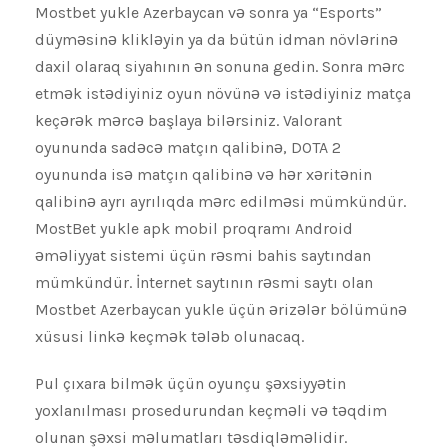
Mostbet yukle Azerbaycan və sonra ya “Esports”
düyməsinə klikləyin ya da bütün idman növlərinə
daxil olaraq siyahının ən sonuna gedin. Sonra mərc
etmək istədiyiniz oyun növünə və istədiyiniz matça
keçərək mərcə başlaya bilərsiniz. Valorant
oyununda sadəcə matçın qalibinə, DOTA 2
oyununda isə matçın qalibinə və hər xəritənin
qalibinə ayrı ayrılıqda mərc edilməsi mümkündür.
MostBet yukle apk mobil proqramı Android
əməliyyat sistemi üçün rəsmi bahis saytından
mümkündür. İnternet saytının rəsmi saytı olan
Mostbet Azerbaycan yukle üçün ərizələr bölümünə
xüsusi linkə keçmək tələb olunacaq.
Pul çıxara bilmək üçün oyunçu şəxsiyyətin
yoxlanılması prosedurundan keçməli və təqdim
olunan şəxsi məlumatları təsdiqləməlidir.