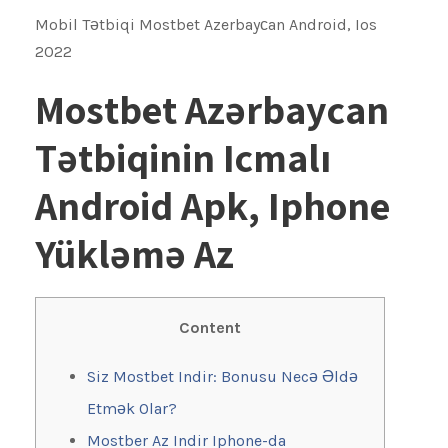
Mobil Tətbiqi Mostbet Azerbayсan Android, Ios
2022
Mostbet Azərbaycan
Tətbiqinin Icmalı
Android Apk, Iphone
Yükləmə Az
Content
Siz Mostbet Indir: Bonusu Necə Əldə
Etmək Olar?
Mostber Az Indir Iphone-da