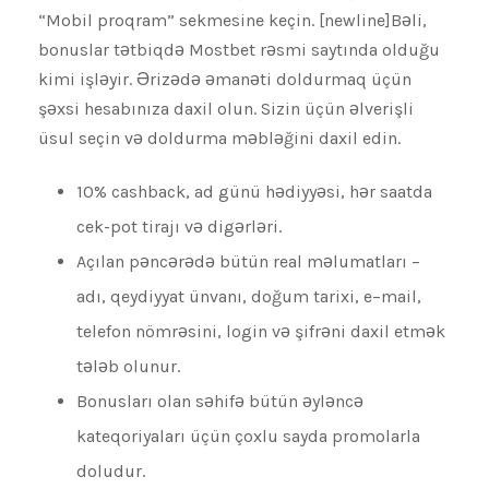
“Mobil proqram” sekmesine keçin. [newline]Bəli,
bonuslar tətbiqdə Mostbet rəsmi saytında olduğu
kimi işləyir. Ərizədə əmanəti doldurmaq üçün
şəxsi hesabınıza daxil olun. Sizin üçün əlverişli
üsul seçin və doldurma məbləğini daxil edin.
10% cashback, ad günü hədiyyəsi, hər saatda
cek-pot tirajı və digərləri.
Açılan pəncərədə bütün real məlumatları –
adı, qeydiyyat ünvanı, doğum tarixi, e–mail,
telefon nömrəsini, login və şifrəni daxil etmək
tələb olunur.
Bonusları olan səhifə bütün əyləncə
kateqoriyaları üçün çoxlu sayda promolarla
doludur.