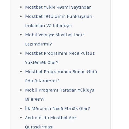
Mostbet Yukle Rəsmi Saytından
Mostbet Tətbiqinin Funksiyaları,
Imkanları Və Interfeysi
Mobil Versiya: Mostbet Indir
Lazımdırmı?
Mostbet Proqramını Necə Pulsuz
Yükləmək Olar?
Mostbet Proqramında Bonus Əldə
Edə Bilərəmmi?
Mobil Proqramı Haradan Yükləyə
Bilərəm?
İlk Mərcinizi Necə Etmək Olar?
Android-də Mostbet Apk
Quraşdırması