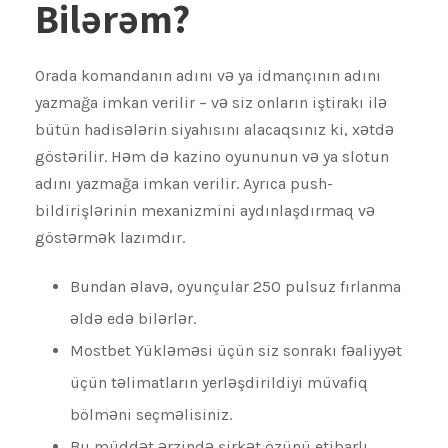
Bilərəm?
Orada komandanın adını və ya idmançının adını
yazmağa imkan verilir – və siz onların iştirakı ilə
bütün hadisələrin siyahısını alacaqsınız ki, xətdə
göstərilir. Həm də kazino oyununun və ya slotun
adını yazmağa imkan verilir. Ayrıca push-
bildirişlərinin mexanizmini aydınlaşdırmaq və
göstərmək lazımdır.
Bundan əlavə, oyunçular 250 pulsuz fırlanma
əldə edə bilərlər.
Mostbet Yükləməsi üçün siz sonrakı fəaliyyət
üçün təlimatların yerləşdirildiyi müvafiq
bölməni seçməlisiniz.
Bu müddət ərzində şirkət özünü etibarlı,