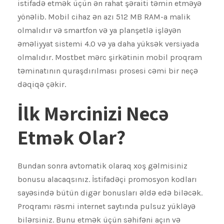
istifadə etmək üçün ən rahat şəraiti təmin etməyə
yönəlib. Mobil cihaz ən azı 512 MB RAM-a malik
olmalıdır və smartfon və ya planşetlə işləyən
əməliyyat sistemi 4.0 və ya daha yüksək versiyada
olmalıdır. Mostbet mərc şirkətinin mobil proqram
təminatının quraşdırılması prosesi cəmi bir neçə
dəqiqə çəkir.
İlk Mərcinizi Necə
Etmək Olar?
Bundan sonra avtomatik olaraq xoş gəlmisiniz
bonusu alacaqsınız. İstifadəçi promosyon kodları
sayəsində bütün digər bonusları əldə edə biləcək.
Proqramı rəsmi internet saytında pulsuz yükləyə
bilərsiniz. Bunu etmək üçün səhifəni açın və