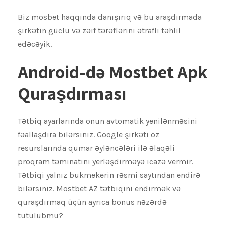
Biz mosbet haqqında danışırıq və bu araşdırmada
şirkətin güclü və zəif tərəflərini ətraflı təhlil
edəcəyik.
Android-də Mostbet Apk
Quraşdırması
Tətbiq ayarlarında onun avtomatik yenilənməsini
fəallaşdıra bilərsiniz. Google şirkəti öz
resurslarında qumar əyləncələri ilə əlaqəli
proqram təminatını yerləşdirməyə icazə vermir.
Tətbiqi yalnız bukmekerin rəsmi saytından endirə
bilərsiniz. Mostbet AZ tətbiqini endirmək və
quraşdırmaq üçün ayrıca bonus nəzərdə
tutulubmu?