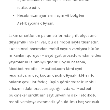
istifadə edir.
Hesabınızın ayarlarını açın və bölgəni
Azərbaycana dəyişin.
Lakin smartfonun parametrlərində şrift ölçüsünü
dəyişmək imkanı var, bu da mobil sayta təsir edir.
Funksional baxımdan mobil saytın versiyası bütün
imkanları qoruyur – qeydiyyat prosedurundan video
yayımlarını izləməyə qədər. Böyük hesabla,
Mostbet mobile – Mostbet.com kimi eyni
resursdur, ancaq kodun daxili dəyişiklikləri ilə,
onların çoxu istifadəçi üçün görünməzdir. Mobil
cihazınızdaki brauzeri açdığınızda və Mostbet
bukmeker şirkətinin sayt ünvanını daxil etdikdə,
mobil versiyaya avtomatik yönəldilmə baş verəcək.