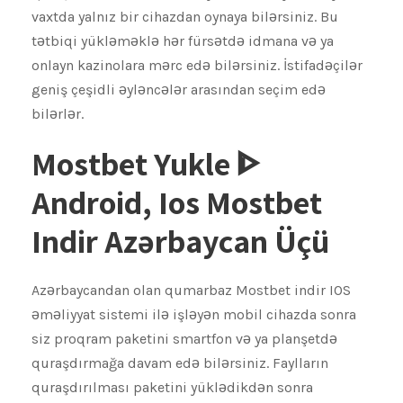
vaxtda yalnız bir cihazdan oynaya bilərsiniz. Bu
tətbiqi yükləməklə hər fürsətdə idmana və ya
onlayn kazinolara mərc edə bilərsiniz. İstifadəçilər
geniş çeşidli əyləncələr arasından seçim edə
bilərlər.
Mostbet Yukle ᐈ
Android, Ios Mostbet
Indir Azərbaycan Üçü
Azərbaycandan olan qumarbaz Mostbet indir IOS
əməliyyat sistemi ilə işləyən mobil cihazda sonra
siz proqram paketini smartfon və ya planşetdə
quraşdırmağa davam edə bilərsiniz. Faylların
quraşdırılması paketini yüklədikdən sonra