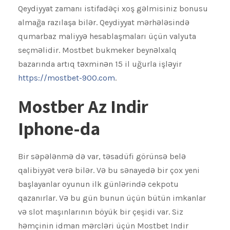
Qeydiyyat zamanı istifadəçi xoş gəlmisiniz bonusu
almağa razılaşa bilər. Qeydiyyat mərhələsində
qumarbaz maliyyə hesablaşmaları üçün valyuta
seçməlidir. Mostbet bukmeker beynəlxalq
bazarında artıq təxminən 15 il uğurla işləyir
https://mostbet-900.com
.
Mostber Az Indir
Iphone-da
Bir səpələnmə də var, təsadüfi görünsə belə
qalibiyyət verə bilər. Və bu sənayedə bir çox yeni
başlayanlar oyunun ilk günlərində cekpotu
qazanırlar. Və bu gün bunun üçün bütün imkanlar
və slot maşınlarının böyük bir çeşidi var. Siz
həmçinin idman mərcləri üçün Mostbet Indir